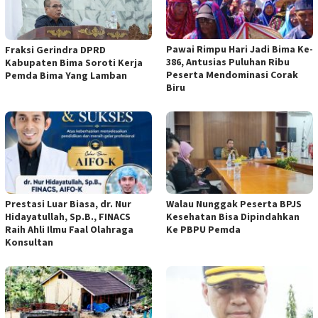
Pawai Rimpu Hari Jadi Bima Ke-
Fraksi Gerindra DPRD
386, Antusias Puluhan Ribu
Kabupaten Bima Soroti Kerja
Peserta Mendominasi Corak
Pemda Bima Yang Lamban
Biru
Prestasi Luar Biasa, dr. Nur
Walau Nunggak Peserta BPJS
Hidayatullah, Sp.B., FINACS
Kesehatan Bisa Dipindahkan
Raih Ahli Ilmu Faal Olahraga
Ke PBPU Pemda
Konsultan