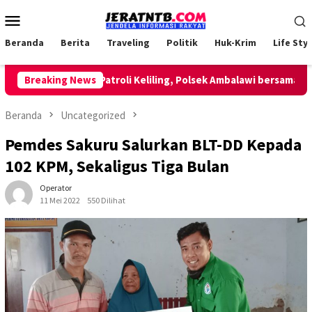
Loncat
Menu
ke
Mobile
konten
Beranda
Berita
Traveling
Politik
Huk-Krim
Life Styl
Breaking News
Lakukan Patroli Keliling, Polsek Ambalawi bersama TNI dan
Beranda
Uncategorized
Pemdes Sakuru Salurkan BLT-DD Kepada
102 KPM, Sekaligus Tiga Bulan
Operator
11 Mei 2022
550 Dilihat