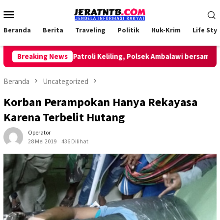
Loncat
Menu
ke
Mobile
konten
Beranda
Berita
Traveling
Politik
Huk-Krim
Life Styl
Breaking News
Lakukan Patroli Keliling, Polsek Ambalawi bersama TNI d
Beranda
Uncategorized
Korban Perampokan Hanya Rekayasa
Karena Terbelit Hutang
Operator
28 Mei 2019
436 Dilihat