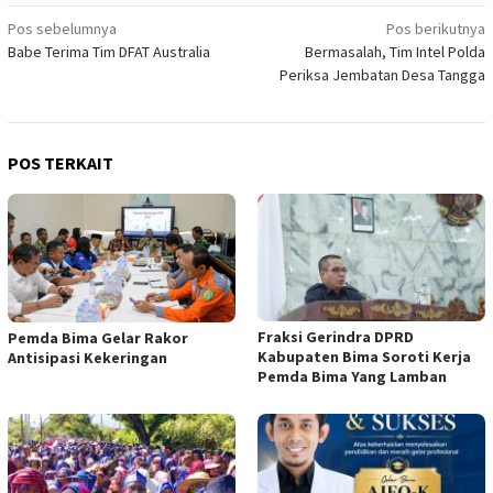
Navigasi
Pos sebelumnya
Pos berikutnya
Babe Terima Tim DFAT Australia
Bermasalah, Tim Intel Polda
pos
Periksa Jembatan Desa Tangga
POS TERKAIT
Fraksi Gerindra DPRD
Pemda Bima Gelar Rakor
Kabupaten Bima Soroti Kerja
Antisipasi Kekeringan
Pemda Bima Yang Lamban