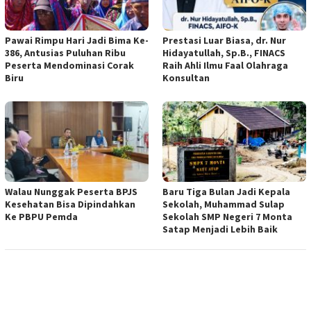
Pawai Rimpu Hari Jadi Bima Ke-
Prestasi Luar Biasa, dr. Nur
386, Antusias Puluhan Ribu
Hidayatullah, Sp.B., FINACS
Peserta Mendominasi Corak
Raih Ahli Ilmu Faal Olahraga
Biru
Konsultan
Walau Nunggak Peserta BPJS
Baru Tiga Bulan Jadi Kepala
Kesehatan Bisa Dipindahkan
Sekolah, Muhammad Sulap
Ke PBPU Pemda
Sekolah SMP Negeri 7 Monta
Satap Menjadi Lebih Baik