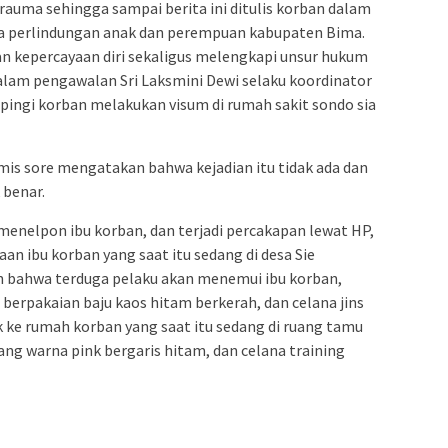
auma sehingga sampai berita ini ditulis korban dalam
perlindungan anak dan perempuan kabupaten Bima.
kepercayaan diri sekaligus melengkapi unsur hukum
 dalam pengawalan Sri Laksmini Dewi selaku koordinator
ngi korban melakukan visum di rumah sakit sondo sia
is sore mengatakan bahwa kejadian itu tidak ada dan
 benar.
enelpon ibu korban, dan terjadi percakapan lewat HP,
n ibu korban yang saat itu sedang di desa Sie
 bahwa terduga pelaku akan menemui ibu korban,
erpakaian baju kaos hitam berkerah, dan celana jins
 ke rumah korban yang saat itu sedang di ruang tamu
ng warna pink bergaris hitam, dan celana training