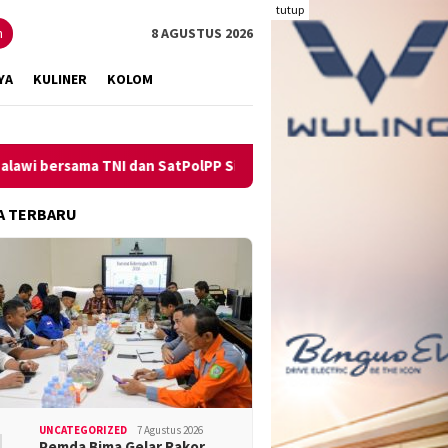
tutup
n
8 AGUSTUS 2026
YA
KULINER
KOLOM
NI dan SatPolPP Sita Minuman Keras
Pengungkapan Kasus 
A TERBARU
UNCATEGORIZED
7 Agustus 2026
Pemda Bima Gelar Rakor