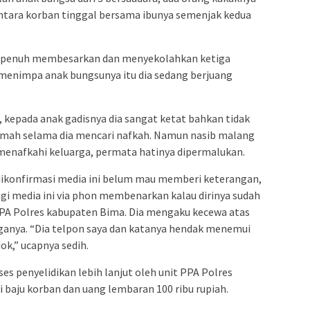
ntara korban tinggal bersama ibunya semenjak kedua
 penuh membesarkan dan menyekolahkan ketiga
menimpa anak bungsunya itu dia sedang berjuang
, kepada anak gadisnya dia sangat ketat bahkan tidak
umah selama dia mencari nafkah. Namun nasib malang
n menafkahi keluarga, permata hatinya dipermalukan.
ikonfirmasi media ini belum mau memberi keterangan,
gi media ini via phon membenarkan kalau dirinya sudah
PPA Polres kabupaten Bima. Dia mengaku kecewa atas
rganya. “Dia telpon saya dan katanya hendak menemui
dok,” ucapnya sedih.
es penyelidikan lebih lanjut oleh unit PPA Polres
 baju korban dan uang lembaran 100 ribu rupiah.