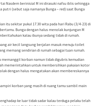
rtai Nasdem berinisial M ini dirasuki nafsu iblis sehingga
 putri (sebut saja namanya Bunga – red) saat Bunga
n itu sekitar pukul 17.30 wita pada hari Rabu (3/4-23) di
 bertamu. Bunga dengan halus menolak kunjungan M
mberitahukan kalau ibunya sedang tidak di rumah.
g air kecil langsung berjalan masuk menuju toilet
ang memang sendirian di rumah sebagai tuan rumah.
aku memanggil korban namun tidak digubris kemudian
olah memerintahkan untuk membersihkan pakaian kotor
enolak dengan halus mengatakan akan membereskannya
hampiri korban yang masih di ruang tamu sambil main
enghadap ke luar tidak sadar kalau terduga pelaku telah