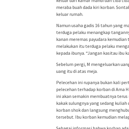
keluar dari kamar mandi dan tiba t
meraba buah dada kiri korban. Sont
keluar rumah.
Namun usaha gadis 16 tahun yang mas
terduga pelaku menangkap tanganny
kanan meremas payudara kemudian t
melakukan itu terduga pelaku menga
kepada ibunya. “Jangan kasitau ibu k
Sebelum pergi, M mengeluarkan uang
uang itu di atas meja.
Pelecehan ini rupanya bukan kali p
pelecehan terhadap korban di Ama H
ini akan semakin membuatnya terus
kakak sulungnya yang sedang kuliah 
korban shok dan langsung menghubu
tersebut. Ibu korban kemudian melap
Sebagai informasi bahwa korban adal