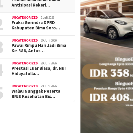
1
Antisipasi Kekeri…
2
UNCATEGORIZED
2 Juli 2026
Fraksi Gerindra DPRD
Kabupaten Bima Soro…
3
UNCATEGORIZED
30 Juni 2026
Pawai Rimpu Hari Jadi Bima
Ke-386, Antus…
4
UNCATEGORIZED
29 Juni 2026
Prestasi Luar Biasa, dr. Nur
Hidayatulla…
5
UNCATEGORIZED
29 Juni 2026
Walau Nunggak Peserta
BPJS Kesehatan Bis…