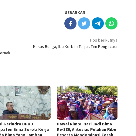
SEBARKAN
Pos berikutnya
Kasus Bunga, Ibu Korban Tunjuk Tim Pengacara
Ternak
si Gerindra DPRD
Pawai Rimpu Hari Jadi Bima
paten Bima Soroti Kerja
Ke-386, Antusias Puluhan Ribu
a Bima Yang Lamban
Peserta Mendominasi Corak