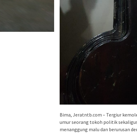
Bima, Jeratntb.com – Tergiur kemol
umur seorang tokoh politik sekaligu
menanggung malu dan berurusan de