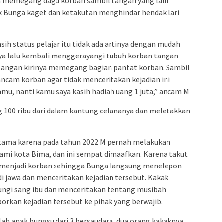
iba memegang dagu korban sambil tangan yang lain
ak Bunga kaget dan ketakutan menghindar hendak lari
ih status pelajar itu tidak ada artinya dengan mudah
a lalu kembali menggerayangi tubuh korban tangan
angan kirinya memegang bagian pantat korban. Sambil
ncam korban agar tidak menceritakan kejadian ini
amu, nanti kamu saya kasih hadiah uang 1 juta,” ancam M
 100 ribu dari dalam kantung celananya dan meletakkan
ertama karena pada tahun 2022 M pernah melakukan
ami kota Bima, dan ini sempat dimaafkan. Karena takut
 menjadi korban sehingga Bunga langsung menelepon
di jawa dan menceritakan kejadian tersebut. Kakak
ngi sang ibu dan menceritakan tentang musibah
orkan kejadian tersebut ke pihak yang berwajib.
ah anak bungsu dari 3 bersaudara, dua orang kakaknya