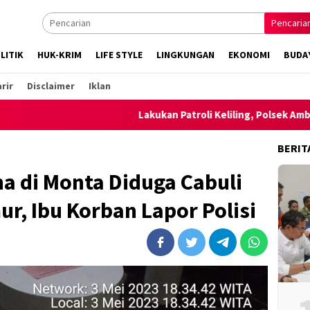
Pencaria
LITIK
HUK-KRIM
LIFE STYLE
LINGKUNGAN
EKONOMI
BUDA
rir
Disclaimer
Iklan
Lakukan Patroli Keliling, Polsek Ambalawi bersama T
BERIT
a di Monta Diduga Cabuli
, Ibu Korban Lapor Polisi