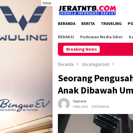
Loncat
tutup
ke
konten
BERANDA
BERITA
TRAVELING
PO
REDAKSI
Pedoman Media Siber
Ka
Breaking News
Beranda
Uncategorized
Seorang Pengusah
Anak Dibawah Umur
Operator
5 Mei 2023
1335 Dilihat