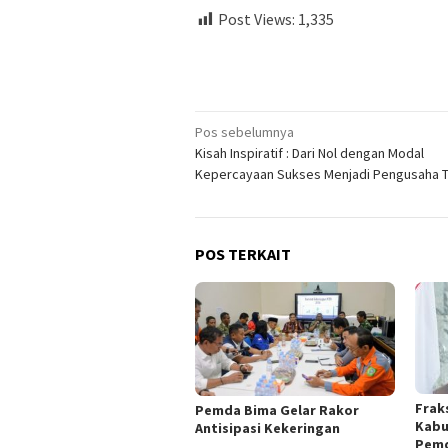
Post Views:
1,335
Navigasi
Pos sebelumnya
Kisah Inspiratif : Dari Nol dengan Modal
pos
Kepercayaan Sukses Menjadi Pengusaha 
POS TERKAIT
Frak
Pemda Bima Gelar Rakor
Kabu
Antisipasi Kekeringan
Pemd