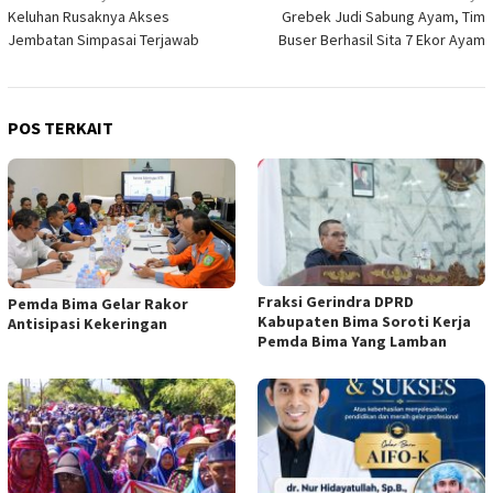
Keluhan Rusaknya Akses
Grebek Judi Sabung Ayam, Tim
pos
Jembatan Simpasai Terjawab
Buser Berhasil Sita 7 Ekor Ayam
POS TERKAIT
Fraksi Gerindra DPRD
Pemda Bima Gelar Rakor
Kabupaten Bima Soroti Kerja
Antisipasi Kekeringan
Pemda Bima Yang Lamban