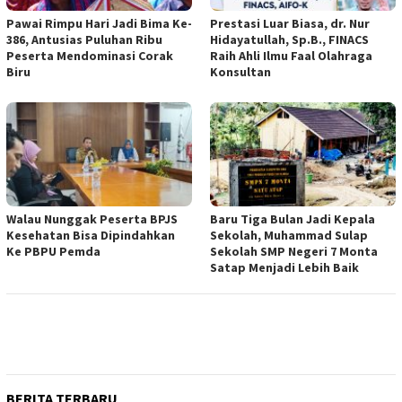
Pawai Rimpu Hari Jadi Bima Ke-
Prestasi Luar Biasa, dr. Nur
386, Antusias Puluhan Ribu
Hidayatullah, Sp.B., FINACS
Peserta Mendominasi Corak
Raih Ahli Ilmu Faal Olahraga
Biru
Konsultan
Walau Nunggak Peserta BPJS
Baru Tiga Bulan Jadi Kepala
Kesehatan Bisa Dipindahkan
Sekolah, Muhammad Sulap
Ke PBPU Pemda
Sekolah SMP Negeri 7 Monta
Satap Menjadi Lebih Baik
BERITA TERBARU