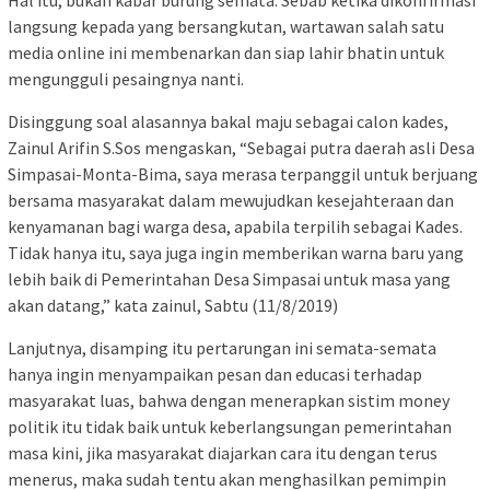
Hal itu, bukan kabar burung semata. Sebab ketika dikonfirmasi
langsung kepada yang bersangkutan, wartawan salah satu
media online ini membenarkan dan siap lahir bhatin untuk
mengungguli pesaingnya nanti.
Disinggung soal alasannya bakal maju sebagai calon kades,
Zainul Arifin S.Sos mengaskan, “Sebagai putra daerah asli Desa
Simpasai-Monta-Bima, saya merasa terpanggil untuk berjuang
bersama masyarakat dalam mewujudkan kesejahteraan dan
kenyamanan bagi warga desa, apabila terpilih sebagai Kades.
Tidak hanya itu, saya juga ingin memberikan warna baru yang
lebih baik di Pemerintahan Desa Simpasai untuk masa yang
akan datang,” kata zainul, Sabtu (11/8/2019)
Lanjutnya, disamping itu pertarungan ini semata-semata
hanya ingin menyampaikan pesan dan educasi terhadap
masyarakat luas, bahwa dengan menerapkan sistim money
politik itu tidak baik untuk keberlangsungan pemerintahan
masa kini, jika masyarakat diajarkan cara itu dengan terus
menerus, maka sudah tentu akan menghasilkan pemimpin