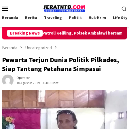
Loncat
Menu
ke
Mobile
konten
Beranda
Berita
Traveling
Politik
Huk-Krim
Life Styl
Breaking News
Lakukan Patroli Keliling, Polsek Ambalawi bersama TNI da
Beranda
Uncategorized
Pewarta Terjun Dunia Politik Pilkades,
Siap Tantang Petahana Simpasai
Operator
10 Agustus 2019
458 Dilihat