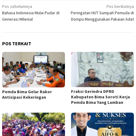
Navigasi
Pos sebelumnya
Pos berikutnya
Bahasa Indonesia Mulai Pudar di
Peringatan HUT Sumpah Pemuda di
pos
Generasi Milenial
Dompu Menggunakan Pakaian Adat
POS TERKAIT
Fraksi Gerindra DPRD
Pemda Bima Gelar Rakor
Kabupaten Bima Soroti Kerja
Antisipasi Kekeringan
Pemda Bima Yang Lamban