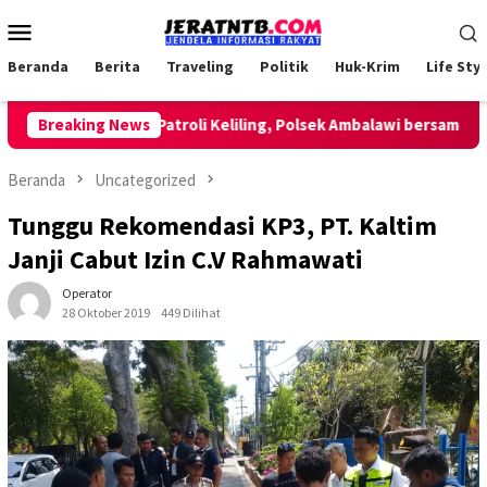
Loncat
Menu
ke
Mobile
konten
Beranda
Berita
Traveling
Politik
Huk-Krim
Life Styl
Breaking News
Lakukan Patroli Keliling, Polsek Ambalawi bersama TNI da
Beranda
Uncategorized
Tunggu Rekomendasi KP3, PT. Kaltim
Janji Cabut Izin C.V Rahmawati
Operator
28 Oktober 2019
449 Dilihat