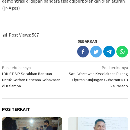
demontrasi di depan bandara tidak diperbolehkan oleh aturan.
(jr-Ages)
Post Views:
587
SEBARKAN
Navigasi
Pos sebelumnya
Pos berikutnya
LDK STISIP Serahkan Bantuan
Satu Wartawan Kecelakaan Pulang
pos
Untuk Korban Bencana Kebakaran
Liputan Kunjungan Gubernur NTB
di Kalampa
ke Parado
POS TERKAIT