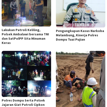
Lakukan Patroli Keliling,
Pengungkapan Kasus Narkoba
Polsek Ambalawi bersama TNI
Melambung, Kinerja Polres
dan SatPolPP Sita Minuman
Dompu Tuai Pujian
Keras
Polres Dompu Serta Polsek
Jajaran Giat Patroli Cipkon