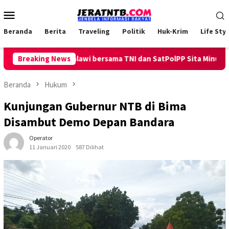
Loncat
Menu
ke
Mobile
konten
Beranda
Berita
Traveling
Politik
Huk-Krim
Life Styl
ing, Polsek Ambalawi bersama TNI dan SatPolPP Sita Minuman Kera
Breaking News
Beranda
Hukum
Kunjungan Gubernur NTB di Bima
Disambut Demo Depan Bandara
Operator
11 Januari 2020
587 Dilihat