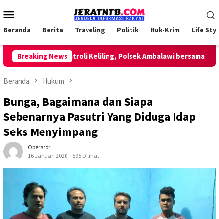
Loncat
Menu
ke
Mobile
konten
Beranda
Berita
Traveling
Politik
Huk-Krim
Life Styl
Lakukan Patroli Keliling, Polsek Ambalawi bersama TNI dan Sa
Breaking News
Beranda
Hukum
Bunga, Bagaimana dan Siapa
Sebenarnya Pasutri Yang Diduga Idap
Seks Menyimpang
Operator
16 Januari 2020
595 Dilihat