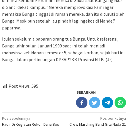
diminta kembali ke rumah mereka di Sadia saat Bunga ngekos
di Santi dekat kampus. “Mereka memprovokasi kami agar
memaksa Bunga tinggal di rumah mereka, dan itu dituruti oleh
Bunga. Meskipun setelah itu pindah lagi ngekos di Mande,”
paparnya.
Itulah sekelumit paparan orang tua Bunga. Untuk referensi,
Bunga lahir bulan Januari 1999 saat ini telah menjadi
mahasiswi kebidanan semester 5, sebagai korban, sejak hari ini
Bunga dalam perlindungan DP3AP2KB Provinsi NTB. (Jr)
Post Views:
595
SEBARKAN
Navigasi
Pos sebelumnya
Pos berikutnya
Hadir Di Kegiatan Rekon Dana Bos
Crew Marching Band Gita Nada 21
pos