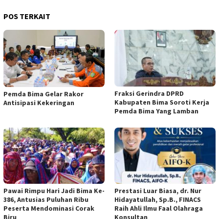
POS TERKAIT
Fraksi Gerindra DPRD
Pemda Bima Gelar Rakor
Kabupaten Bima Soroti Kerja
Antisipasi Kekeringan
Pemda Bima Yang Lamban
Pawai Rimpu Hari Jadi Bima Ke-
Prestasi Luar Biasa, dr. Nur
386, Antusias Puluhan Ribu
Hidayatullah, Sp.B., FINACS
Peserta Mendominasi Corak
Raih Ahli Ilmu Faal Olahraga
Biru
Konsultan