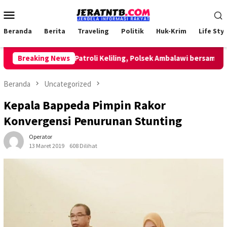
Loncat
Menu
ke
Mobile
konten
Beranda
Berita
Traveling
Politik
Huk-Krim
Life Styl
Breaking News
Lakukan Patroli Keliling, Polsek Ambalawi bersama TNI d
Beranda
Uncategorized
Kepala Bappeda Pimpin Rakor
Konvergensi Penurunan Stunting
Operator
13 Maret 2019
608 Dilihat