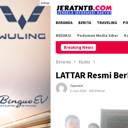
Loncat
tutup
ke
konten
BERANDA
BERITA
TRAVELING
PO
REDAKSI
Pedoman Media Siber
Ka
Breaking News
Beranda
Ekobis
LATTAR Resmi Be
Operator
2 Juni 2020
620 Dilihat