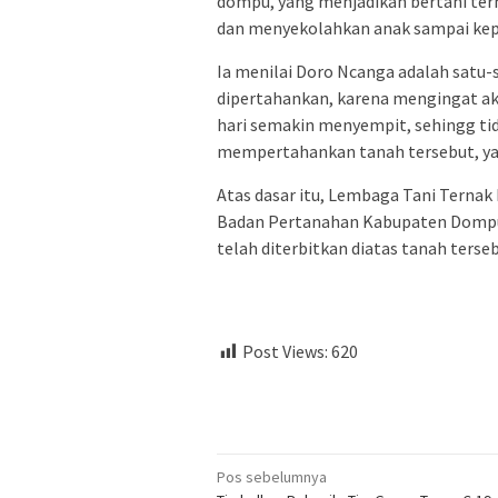
dompu, yang menjadikan bertani ter
dan menyekolahkan anak sampai kepe
Ia menilai Doro Ncanga adalah satu-
dipertahankan, karena mengingat ak
hari semakin menyempit, sehingg tida
mempertahankan tanah tersebut, yang
Atas dasar itu, Lembaga Tani Tern
Badan Pertanahan Kabupaten Dompu,
telah diterbitkan diatas tanah terseb
Post Views:
620
Navigasi
Pos sebelumnya