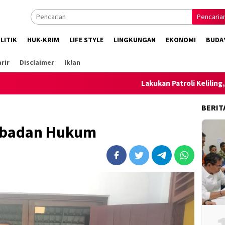
Pencaria
LITIK
HUK-KRIM
LIFE STYLE
LINGKUNGAN
EKONOMI
BUDA
rir
Disclaimer
Iklan
Lakukan Patroli Keliling, Polsek A
BERIT
rbadan Hukum