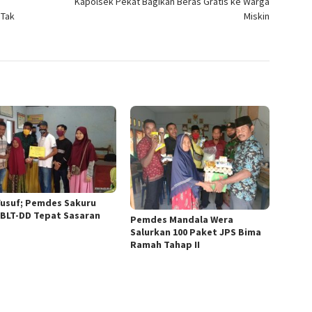
Kapolsek Pekat Bagikan Beras Gratis ke Warga
 Tak
Miskin
Yusuf; Pemdes Sakuru
 BLT-DD Tepat Sasaran
Pemdes Mandala Wera
Salurkan 100 Paket JPS Bima
Ramah Tahap II