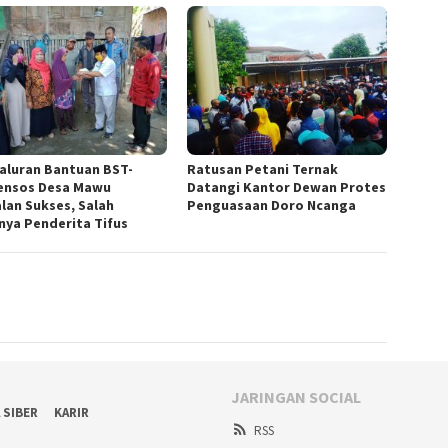
aluran Bantuan BST-
Ratusan Petani Ternak
nsos Desa Mawu
Datangi Kantor Dewan Protes
alan Sukses, Salah
Penguasaan Doro Ncanga
nya Penderita Tifus
JARINGAN SOCIAL
 SIBER
KARIR
RSS