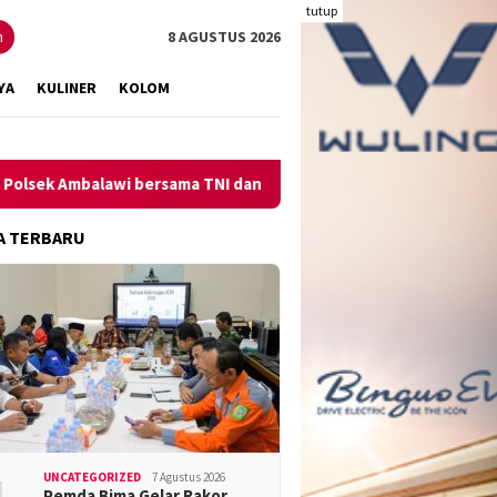
tutup
n
8 AGUSTUS 2026
YA
KULINER
KOLOM
mbalawi bersama TNI dan SatPolPP Sita Minuman Keras
Pen
A TERBARU
UNCATEGORIZED
7 Agustus 2026
Pemda Bima Gelar Rakor