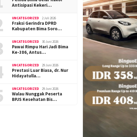
1
Antisipasi Kekeri…
2
UNCATEGORIZED
2 Juli 2026
Fraksi Gerindra DPRD
Kabupaten Bima Soro…
3
UNCATEGORIZED
30 Juni 2026
Pawai Rimpu Hari Jadi Bima
Ke-386, Antus…
4
UNCATEGORIZED
29 Juni 2026
Prestasi Luar Biasa, dr. Nur
Hidayatulla…
5
UNCATEGORIZED
29 Juni 2026
Walau Nunggak Peserta
BPJS Kesehatan Bis…