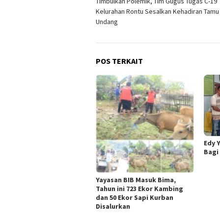
Timbulkan Polemik, Tim Gugus Tugas C-19
pos
Kelurahan Rontu Sesalkan Kehadiran Tamu
Undang
POS TERKAIT
Edy 
Bagi
Yayasan BIB Masuk Bima,
Tahun ini 723 Ekor Kambing
dan 50 Ekor Sapi Kurban
Disalurkan