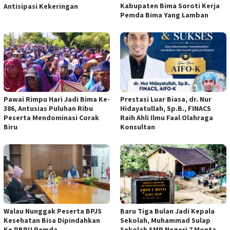
Kabupaten Bima Soroti Kerja
Antisipasi Kekeringan
Pemda Bima Yang Lamban
Pawai Rimpu Hari Jadi Bima Ke-
Prestasi Luar Biasa, dr. Nur
386, Antusias Puluhan Ribu
Hidayatullah, Sp.B., FINACS
Peserta Mendominasi Corak
Raih Ahli Ilmu Faal Olahraga
Biru
Konsultan
Walau Nunggak Peserta BPJS
Baru Tiga Bulan Jadi Kepala
Kesehatan Bisa Dipindahkan
Sekolah, Muhammad Sulap
Ke PBPU Pemda
Sekolah SMP Negeri 7 Monta