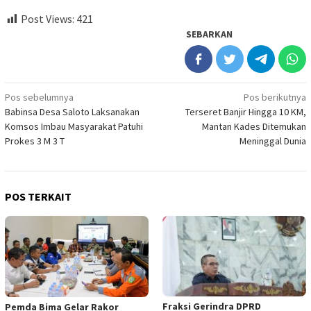
Post Views:
421
SEBARKAN
Navigasi
Pos sebelumnya
Pos berikutnya
Babinsa Desa Saloto Laksanakan
Terseret Banjir Hingga 10 KM,
pos
Komsos Imbau Masyarakat Patuhi
Mantan Kades Ditemukan
Prokes 3 M 3 T
Meninggal Dunia
POS TERKAIT
Fraksi Gerindra DPRD
Pemda Bima Gelar Rakor