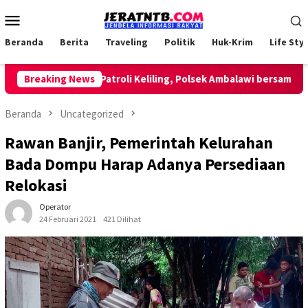
Loncat
Menu
ke
Mobile
konten
Beranda
Berita
Traveling
Politik
Huk-Krim
Life Styl
Breaking News
Lakukan Patroli Keliling, Polsek Ambalawi bersama TNI da
Beranda
Uncategorized
Rawan Banjir, Pemerintah Kelurahan
Bada Dompu Harap Adanya Persediaan
Relokasi
Operator
24 Februari 2021
421 Dilihat