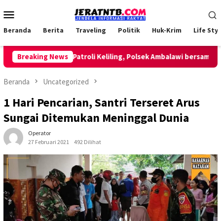
Loncat
Menu
ke
Mobile
konten
Beranda
Berita
Traveling
Politik
Huk-Krim
Life Styl
Breaking News
Lakukan Patroli Keliling, Polsek Ambalawi bersama TNI 
Beranda
Uncategorized
1 Hari Pencarian, Santri Terseret Arus
Sungai Ditemukan Meninggal Dunia
Operator
27 Februari 2021
492 Dilihat