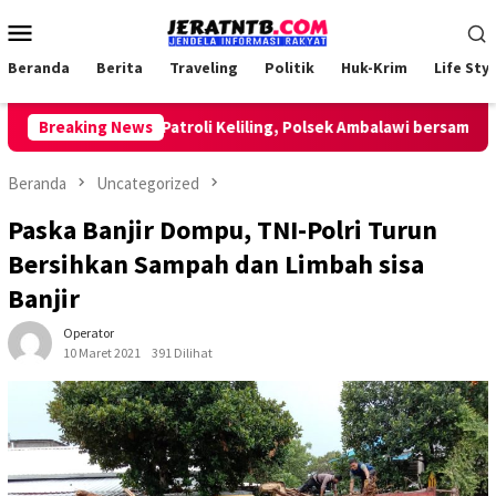
Loncat
Menu
ke
Mobile
konten
Beranda
Berita
Traveling
Politik
Huk-Krim
Life Styl
Breaking News
Lakukan Patroli Keliling, Polsek Ambalawi bersama TNI da
Beranda
Uncategorized
Paska Banjir Dompu, TNI-Polri Turun
Bersihkan Sampah dan Limbah sisa
Banjir
Operator
10 Maret 2021
391 Dilihat