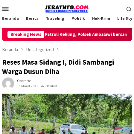
Loncat
Menu
ke
Mobile
konten
Beranda
Berita
Traveling
Politik
Huk-Krim
Life Styl
Breaking News
Lakukan Patroli Keliling, Polsek Ambalawi bersama TNI d
Beranda
Uncategorized
Reses Masa Sidang I, Didi Sambangi
Warga Dusun Diha
Operator
11 Maret 2021
478 Dilihat