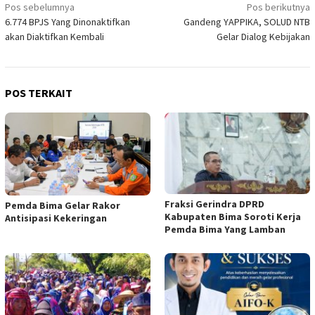
Navigasi
Pos sebelumnya
Pos berikutnya
6.774 BPJS Yang Dinonaktifkan
Gandeng YAPPIKA, SOLUD NTB
pos
akan Diaktifkan Kembali
Gelar Dialog Kebijakan
POS TERKAIT
Fraksi Gerindra DPRD
Pemda Bima Gelar Rakor
Kabupaten Bima Soroti Kerja
Antisipasi Kekeringan
Pemda Bima Yang Lamban