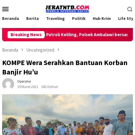
Loncat
Menu
ke
Mobile
konten
Beranda
Berita
Traveling
Politik
Huk-Krim
Life Styl
Breaking News
Lakukan Patroli Keliling, Polsek Ambalawi bersama TNI 
Beranda
Uncategorized
KOMPE Wera Serahkan Bantuan Korban
Banjir Hu’u
Operator
19 Maret 2021
382 Dilihat