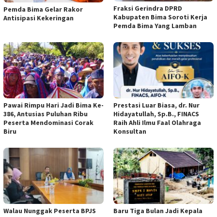
Fraksi Gerindra DPRD
Pemda Bima Gelar Rakor
Kabupaten Bima Soroti Kerja
Antisipasi Kekeringan
Pemda Bima Yang Lamban
Pawai Rimpu Hari Jadi Bima Ke-
Prestasi Luar Biasa, dr. Nur
386, Antusias Puluhan Ribu
Hidayatullah, Sp.B., FINACS
Peserta Mendominasi Corak
Raih Ahli Ilmu Faal Olahraga
Biru
Konsultan
Walau Nunggak Peserta BPJS
Baru Tiga Bulan Jadi Kepala