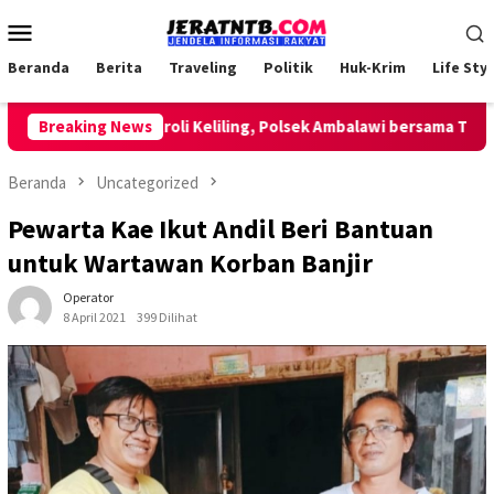
Loncat
Menu
ke
Mobile
konten
Beranda
Berita
Traveling
Politik
Huk-Krim
Life Styl
Lakukan Patroli Keliling, Polsek Ambalawi bersama TNI dan Sa
Breaking News
Beranda
Uncategorized
Pewarta Kae Ikut Andil Beri Bantuan
untuk Wartawan Korban Banjir
Operator
8 April 2021
399 Dilihat