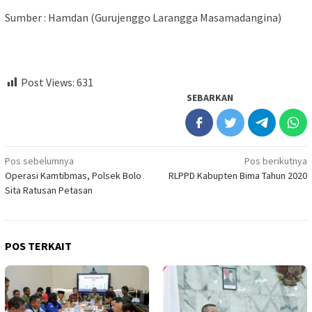
Sumber : Hamdan (Gurujenggo Larangga Masamadangina)
Post Views:
631
SEBARKAN
Navigasi
Pos sebelumnya
Pos berikutnya
Operasi Kamtibmas, Polsek Bolo
RLPPD Kabupten Bima Tahun 2020
pos
Sita Ratusan Petasan
POS TERKAIT