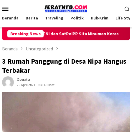
Loncat
Menu
ke
Mobile
konten
Beranda
Berita
Traveling
Politik
Huk-Krim
Life Styl
balawi bersama TNI dan SatPolPP Sita Minuman Keras
Breaking News
Peng
Beranda
Uncategorized
3 Rumah Panggung di Desa Nipa Hangus
Terbakar
Operator
20 April 2021
631 Dilihat