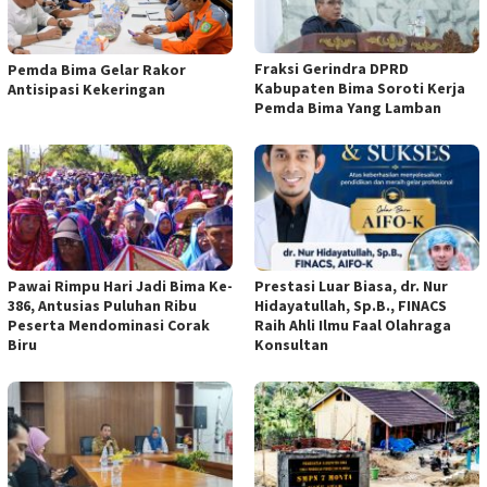
Fraksi Gerindra DPRD
Pemda Bima Gelar Rakor
Kabupaten Bima Soroti Kerja
Antisipasi Kekeringan
Pemda Bima Yang Lamban
Pawai Rimpu Hari Jadi Bima Ke-
Prestasi Luar Biasa, dr. Nur
386, Antusias Puluhan Ribu
Hidayatullah, Sp.B., FINACS
Peserta Mendominasi Corak
Raih Ahli Ilmu Faal Olahraga
Biru
Konsultan