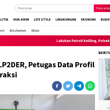
Pencaria
LITIK
HUK-KRIM
LIFE STYLE
LINGKUNGAN
EKONOMI
BUDA
rir
Disclaimer
Iklan
Lakukan Patroli Keliling, Polsek Ambalaw
BERIT
LP2DER, Petugas Data Profil
raksi