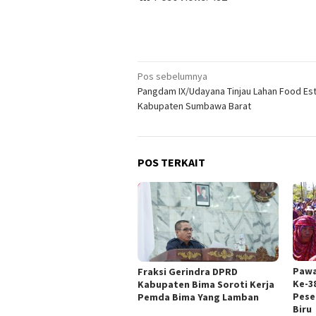
Navigasi
Pos sebelumnya
Pangdam IX/Udayana Tinjau Lahan Food Es
pos
Kabupaten Sumbawa Barat
POS TERKAIT
Pawa
Fraksi Gerindra DPRD
Ke-3
Kabupaten Bima Soroti Kerja
Pese
Pemda Bima Yang Lamban
Biru