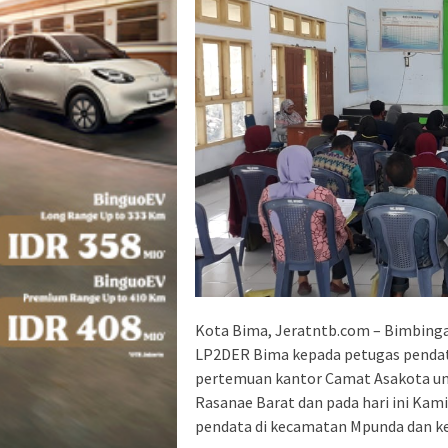
Kota Bima, Jeratntb.com – Bimbinga
LP2DER Bima kepada petugas pendataa
pertemuan kantor Camat Asakota unt
Rasanae Barat dan pada hari ini Kam
pendata di kecamatan Mpunda dan k