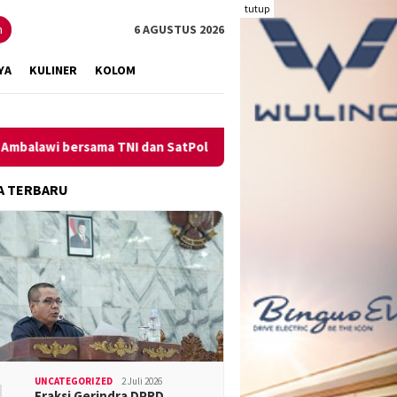
tutup
n
6 AGUSTUS 2026
YA
KULINER
KOLOM
i bersama TNI dan SatPolPP Sita Minuman Keras
Pengungka
A TERBARU
UNCATEGORIZED
2 Juli 2026
Fraksi Gerindra DPRD