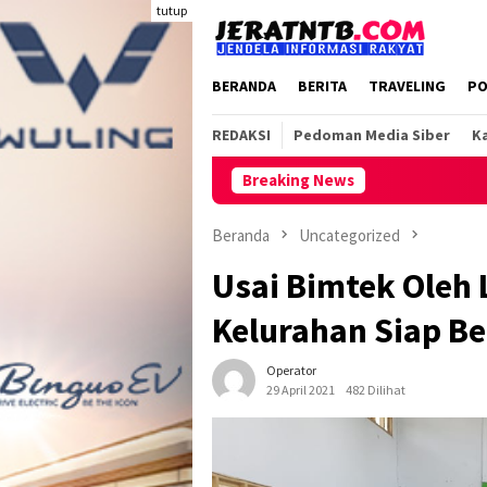
Loncat
tutup
ke
konten
BERANDA
BERITA
TRAVELING
PO
REDAKSI
Pedoman Media Siber
Ka
Breaking News
Beranda
Uncategorized
Usai Bimtek Oleh 
Kelurahan Siap Be
Operator
29 April 2021
482 Dilihat