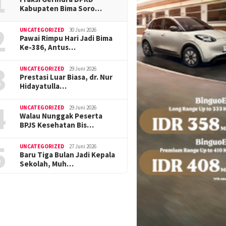
1
Kabupaten Bima Soro…
2
UNCATEGORIZED
30 Juni 2026
Pawai Rimpu Hari Jadi Bima
Ke-386, Antus…
3
UNCATEGORIZED
29 Juni 2026
Prestasi Luar Biasa, dr. Nur
Hidayatulla…
4
UNCATEGORIZED
29 Juni 2026
Walau Nunggak Peserta
BPJS Kesehatan Bis…
5
UNCATEGORIZED
27 Juni 2026
Baru Tiga Bulan Jadi Kepala
Sekolah, Muh…