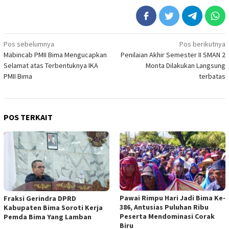
Navigasi
Pos sebelumnya
Pos berikutnya
Mabincab PMII Bima Mengucapkan
Penilaian Akhir Semester II SMAN 2
pos
Selamat atas Terbentuknya IKA
Monta Dilakukan Langsung
PMII Bima
terbatas
POS TERKAIT
Pawai Rimpu Hari Jadi Bima Ke-
Fraksi Gerindra DPRD
386, Antusias Puluhan Ribu
Kabupaten Bima Soroti Kerja
Peserta Mendominasi Corak
Pemda Bima Yang Lamban
Biru