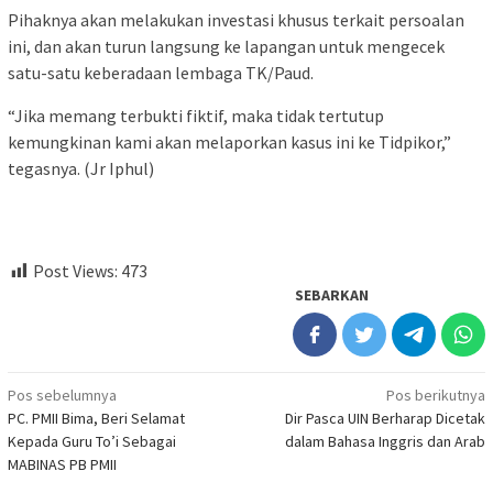
Pihaknya akan melakukan investasi khusus terkait persoalan
ini, dan akan turun langsung ke lapangan untuk mengecek
satu-satu keberadaan lembaga TK/Paud.
“Jika memang terbukti fiktif, maka tidak tertutup
kemungkinan kami akan melaporkan kasus ini ke Tidpikor,”
tegasnya. (Jr Iphul)
Post Views:
473
SEBARKAN
Navigasi
Pos sebelumnya
Pos berikutnya
PC. PMII Bima, Beri Selamat
Dir Pasca UIN Berharap Dicetak
pos
Kepada Guru To’i Sebagai
dalam Bahasa Inggris dan Arab
MABINAS PB PMII