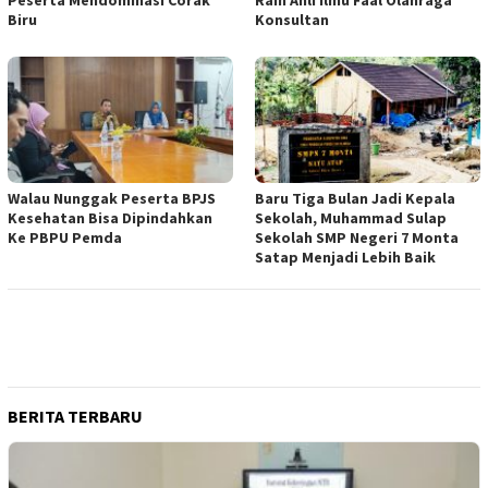
Peserta Mendominasi Corak
Raih Ahli Ilmu Faal Olahraga
Biru
Konsultan
Walau Nunggak Peserta BPJS
Baru Tiga Bulan Jadi Kepala
Kesehatan Bisa Dipindahkan
Sekolah, Muhammad Sulap
Ke PBPU Pemda
Sekolah SMP Negeri 7 Monta
Satap Menjadi Lebih Baik
BERITA TERBARU