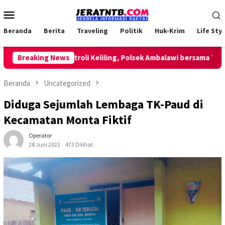
Loncat
Menu
ke
Mobile
konten
Beranda
Berita
Traveling
Politik
Huk-Krim
Life Styl
Lakukan Patroli Keliling, Polsek Ambalawi bersama TNI dan 
Breaking News
Beranda
Uncategorized
Diduga Sejumlah Lembaga TK-Paud di
Kecamatan Monta Fiktif
Operator
28 Juni 2021
473 Dilihat