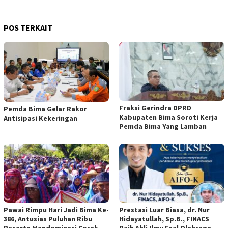
POS TERKAIT
Fraksi Gerindra DPRD
Pemda Bima Gelar Rakor
Kabupaten Bima Soroti Kerja
Antisipasi Kekeringan
Pemda Bima Yang Lamban
Pawai Rimpu Hari Jadi Bima Ke-
Prestasi Luar Biasa, dr. Nur
386, Antusias Puluhan Ribu
Hidayatullah, Sp.B., FINACS