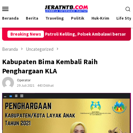
Loncat
Menu
ke
Mobile
konten
Beranda
Berita
Traveling
Politik
Huk-Krim
Life Styl
Breaking News
Lakukan Patroli Keliling, Polsek Ambalawi bersama TNI d
Beranda
Uncategorized
Kabupaten Bima Kembali Raih
Penghargaan KLA
Operator
29 Juli 2021
443 Dilihat