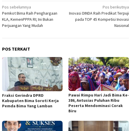
Navigasi
Pos sebelumnya
Pos berikutnya
Pemkot Bima Raih Penghargaan
Inovasi DINDA Raih Predikat Terpuji
pos
KLA, KemenPPPA RI; Ini Bukan
pada TOP 45 Kompetisi Inovasi
Perjuangan Yang Mudah
Nasional
POS TERKAIT
Pawai Rimpu Hari Jadi Bima Ke-
Fraksi Gerindra DPRD
386, Antusias Puluhan Ribu
Kabupaten Bima Soroti Kerja
Peserta Mendominasi Corak
Pemda Bima Yang Lamban
Biru