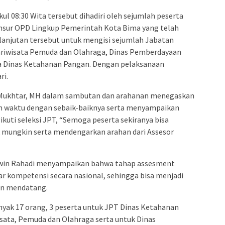
l 08:30 Wita tersebut dihadiri oleh sejumlah peserta
nsur OPD Lingkup Pemerintah Kota Bima yang telah
i lanjutan tersebut untuk mengisi sejumlah Jabatan
Pariwisata Pemuda dan Olahraga, Dinas Pemberdayaan
a Dinas Ketahanan Pangan. Dengan pelaksanaan
ri.
H. Mukhtar, MH dalam sambutan dan arahanan menegaskan
 waktu dengan sebaik-baiknya serta menyampaikan
kuti seleksi JPT, “Semoga peserta sekiranya bisa
mungkin serta mendengarkan arahan dari Assesor
rwin Rahadi menyampaikan bahwa tahap assesment
r kompetensi secara nasional, sehingga bisa menjadi
an mendatang.
nyak 17 orang, 3 peserta untuk JPT Dinas Ketahanan
isata, Pemuda dan Olahraga serta untuk Dinas