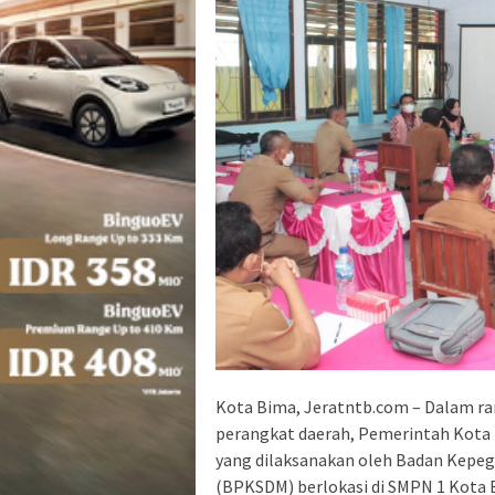
Kota Bima, Jeratntb.com – Dalam ra
perangkat daerah, Pemerintah Kota
yang dilaksanakan oleh Badan Kep
(BPKSDM) berlokasi di SMPN 1 Kota B