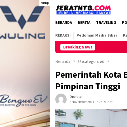
Loncat
tutup
ke
konten
BERANDA
BERITA
TRAVELING
PO
REDAKSI
Pedoman Media Siber
Ka
Breaking News
Beranda
Uncategorized
Pemerintah Kota 
Pimpinan Tinggi
Operator
8 November 2021
402 Dilihat