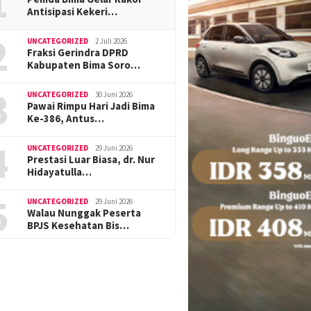
1
Antisipasi Kekeri…
2
UNCATEGORIZED
2 Juli 2026
Fraksi Gerindra DPRD
Kabupaten Bima Soro…
3
UNCATEGORIZED
30 Juni 2026
Pawai Rimpu Hari Jadi Bima
Ke-386, Antus…
4
UNCATEGORIZED
29 Juni 2026
Prestasi Luar Biasa, dr. Nur
Hidayatulla…
5
UNCATEGORIZED
29 Juni 2026
Walau Nunggak Peserta
BPJS Kesehatan Bis…