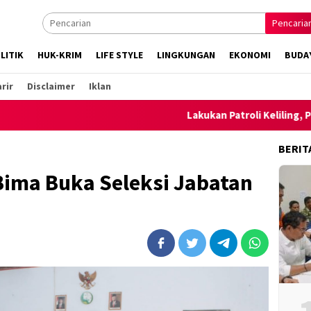
Pencaria
LITIK
HUK-KRIM
LIFE STYLE
LINGKUNGAN
EKONOMI
BUDA
rir
Disclaimer
Iklan
Lakukan Patroli Keliling, Polsek Am
BERIT
Bima Buka Seleksi Jabatan