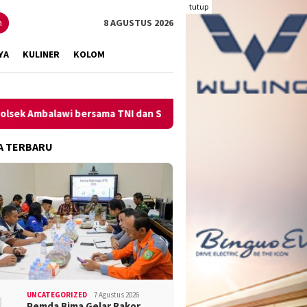
tutup
n
8 AGUSTUS 2026
YA
KULINER
KOLOM
balawi bersama TNI dan SatPolPP Sita Minuman Keras
Peng
A TERBARU
UNCATEGORIZED
7 Agustus 2026
Pemda Bima Gelar Rakor