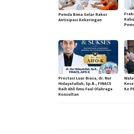
Frak
Pemda Bima Gelar Rakor
Kabu
Antisipasi Kekeringan
Pemd
Prestasi Luar Biasa, dr. Nur
Wala
Hidayatullah, Sp.B., FINACS
Kese
Raih Ahli Ilmu Faal Olahraga
Ke P
Konsultan