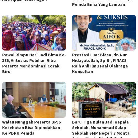
Pemda Bima Yang Lamban
Pawai Rimpu Hari Jadi Bima Ke-
Prestasi Luar Biasa, dr. Nur
386, Antusias Puluhan Ribu
Hidayatullah, Sp.B., FINACS
Peserta Mendominasi Corak
Raih Ahli Ilmu Faal Olahraga
Biru
Konsultan
Walau Nunggak Peserta BPJS
Baru Tiga Bulan Jadi Kepala
Kesehatan Bisa Dipindahkan
Sekolah, Muhammad Sulap
Ke PBPU Pemda
Sekolah SMP Negeri 7 Monta