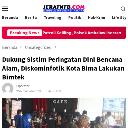
Loncat
Menu
ke
Mobile
konten
Beranda
Berita
Traveling
Politik
Huk-Krim
Life Styl
Breaking News
Lakukan Patroli Keliling, Polsek Ambalawi bersama TNI d
Beranda
Uncategorized
Dukung Sistim Peringatan Dini Bencana
Alam, Diskominfotik Kota Bima Lakukan
Bimtek
Operator
25 November 2021
396 Dilihat