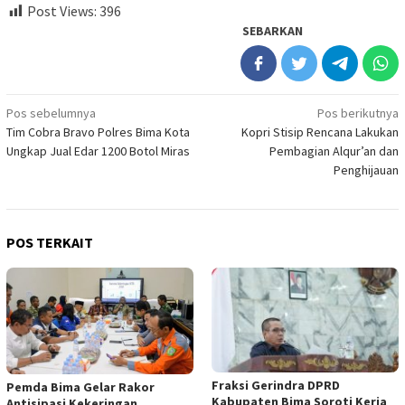
Post Views:
396
SEBARKAN
Navigasi
Pos sebelumnya
Pos berikutnya
Tim Cobra Bravo Polres Bima Kota
Kopri Stisip Rencana Lakukan
pos
Ungkap Jual Edar 1200 Botol Miras
Pembagian Alqur’an dan
Penghijauan
POS TERKAIT
Fraksi Gerindra DPRD
Pemda Bima Gelar Rakor
Kabupaten Bima Soroti Kerja
Antisipasi Kekeringan