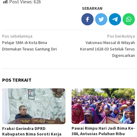
Post Views:
626
SEBARKAN
Navigasi
Pos sebelumnya
Pos berikutnya
Pelajar SMA di Kota Bima
Vaksinasi Massal di Wilayah
pos
Ditemukan Tewas Gantung Diri
Koramil 1628-03 Seteluk Terus
Digencarkan
POS TERKAIT
Pawai Rimpu Hari Jadi Bima Ke-
Fraksi Gerindra DPRD
386, Antusias Puluhan Ribu
Kabupaten Bima Soroti Kerja