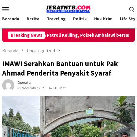
Loncat
Menu
ke
Mobile
konten
Beranda
Berita
Traveling
Politik
Huk-Krim
Life Styl
Breaking News
Lakukan Patroli Keliling, Polsek Ambalawi bersama TNI d
Beranda
Uncategorized
IMAWI Serahkan Bantuan untuk Pak
Ahmad Penderita Penyakit Syaraf
Operator
29 November 2021
626 Dilihat