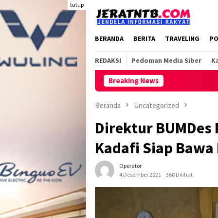
Loncat
tutup
ke
konten
BERANDA
BERITA
TRAVELING
PO
REDAKSI
Pedoman Media Siber
Ka
Breaking News
Beranda
Uncategorized
Direktur BUMDes 
Kadafi Siap Bawa
Operator
4 Desember 2021
368 Dilihat