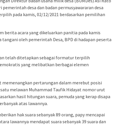
ingan Direktur badan usaha milik desa (BUMDes) Asi Rato
ari pemerintah desa dan badan permusyawararan desa
rpilih pada kamis, 02/12/2021 berdasarkan pemilihan
 berita acara yang dikeluarkan panitia pada kamis
a tangani oleh pemerintah Desa, BPD di hadapan peserta
kan telah ditetapkan sebagai formatur terpilih
 demokratis yang melibatkan berbagai elemen
but memenangkan pertarungan dalam merebut posisi
 satu melawan Muhammad Taufik Hidayat nomor urut
dasarkan hasil hitungan suara, pemuda yang kerap disapa
erbanyak atas lawannya.
mberikan hak suara sebanyak 89 orang, papy mencapai
mentara lawannya mendapat suara sebanyak 39 suara dan