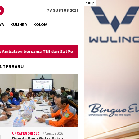
tutup
n
7 AGUSTUS 2026
YA
KULINER
KOLOM
bersama TNI dan SatPolPP Sita Minuman Keras
Pengungkap
A TERBARU
UNCATEGORIZED
7 Agustus 2026
Pemda Bima Gelar Rakor