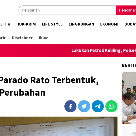
Pencaria
LITIK
HUK-KRIM
LIFE STYLE
LINGKUNGAN
EKONOMI
BUDA
rir
Disclaimer
Iklan
Lakukan Patroli Keliling, Polsek Ambalawi 
BERIT
Parado Rato Terbentuk,
 Perubahan