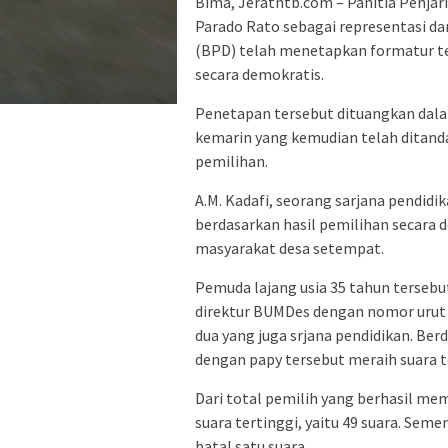
Bima, Jeratntb.com – Panitia Penjar
Parado Rato sebagai representasi d
(BPD) telah menetapkan formatur te
secara demokratis.
Penetapan tersebut dituangkan dalam
kemarin yang kemudian telah ditand
pemilihan.
A.M. Kadafi, seorang sarjana pendidi
berdasarkan hasil pemilihan secara
masyarakat desa setempat.
Pemuda lajang usia 35 tahun terse
direktur BUMDes dengan nomor urut
dua yang juga srjana pendidikan. Ber
dengan papy tersebut meraih suara t
Dari total pemilih yang berhasil me
suara tertinggi, yaitu 49 suara. Se
batal satu suara.