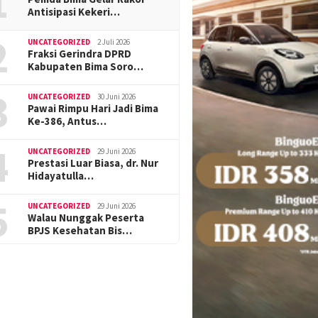
1
Antisipasi Kekeri…
2
UNCATEGORIZED
2 Juli 2026
Fraksi Gerindra DPRD
Kabupaten Bima Soro…
3
UNCATEGORIZED
30 Juni 2026
Pawai Rimpu Hari Jadi Bima
Ke-386, Antus…
4
UNCATEGORIZED
29 Juni 2026
Prestasi Luar Biasa, dr. Nur
Hidayatulla…
5
UNCATEGORIZED
29 Juni 2026
Walau Nunggak Peserta
BPJS Kesehatan Bis…