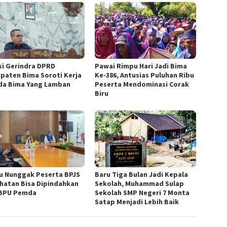
si Gerindra DPRD
Pawai Rimpu Hari Jadi Bima
paten Bima Soroti Kerja
Ke-386, Antusias Puluhan Ribu
a Bima Yang Lamban
Peserta Mendominasi Corak
Biru
u Nunggak Peserta BPJS
Baru Tiga Bulan Jadi Kepala
hatan Bisa Dipindahkan
Sekolah, Muhammad Sulap
BPU Pemda
Sekolah SMP Negeri 7 Monta
Satap Menjadi Lebih Baik