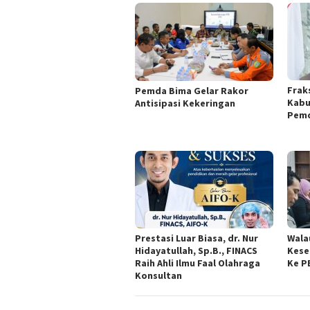
Frak
Pemda Bima Gelar Rakor
Kabu
Antisipasi Kekeringan
Pemd
Prestasi Luar Biasa, dr. Nur
Wala
Hidayatullah, Sp.B., FINACS
Kese
Raih Ahli Ilmu Faal Olahraga
Ke P
Konsultan