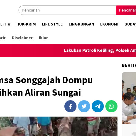
Pencaria
LITIK
HUK-KRIM
LIFE STYLE
LINGKUNGAN
EKONOMI
BUDA
rir
Disclaimer
Iklan
Lakukan Patroli Keliling, Polsek Ambalawi be
BERIT
binsa Songgajah Dompu
hkan Aliran Sungai