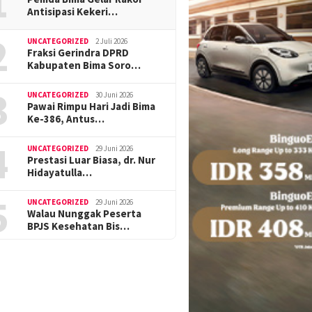
1
Antisipasi Kekeri…
2
UNCATEGORIZED
2 Juli 2026
Fraksi Gerindra DPRD
Kabupaten Bima Soro…
3
UNCATEGORIZED
30 Juni 2026
Pawai Rimpu Hari Jadi Bima
Ke-386, Antus…
4
UNCATEGORIZED
29 Juni 2026
Prestasi Luar Biasa, dr. Nur
Hidayatulla…
5
UNCATEGORIZED
29 Juni 2026
Walau Nunggak Peserta
BPJS Kesehatan Bis…