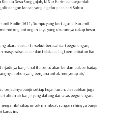
a Kepala Desa Songgajah, M Nor Karim dan sejumlah
lir dengan lancar, yang digelar pada hari Sabtu
rsonil Kodim 1614 /Dompu yang bertugas di Koramil
tif memotong potongan kayu yang ukurannya cukup besar
ng ukuran besar tersebut berasal dari pegunungan,
um masyarakat sadar dan tidak ada lagi pembabatan liar
erjadinya banjir, hal itu tentu akan berdampak terhadap
angnya pohon yang berguna untuk menyerap air,”
p terjadinya banjir setiap hujan turun, disebabkan juga
ri aliran air banjir yang datang dari atas pegunungan.
 mengambil sikap untuk membuat sungai sehingga banjir
i kurus ini.