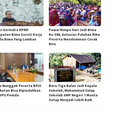
si Gerindra DPRD
Pawai Rimpu Hari Jadi Bima
paten Bima Soroti Kerja
Ke-386, Antusias Puluhan Ribu
a Bima Yang Lamban
Peserta Mendominasi Corak
Biru
u Nunggak Peserta BPJS
Baru Tiga Bulan Jadi Kepala
hatan Bisa Dipindahkan
Sekolah, Muhammad Sulap
BPU Pemda
Sekolah SMP Negeri 7 Monta
Satap Menjadi Lebih Baik