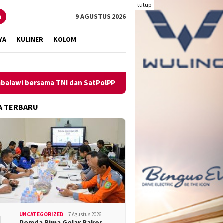
tutup
n
9 AGUSTUS 2026
YA
KULINER
KOLOM
rsama TNI dan SatPolPP Sita Minuman Keras
Pengungkapan
A TERBARU
UNCATEGORIZED
7 Agustus 2026
Pemda Bima Gelar Rakor