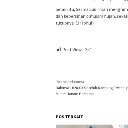
Selain itu, Serma Sudirman menghi
dan kebersihan dimusim hujan, sekal
tutupnya. (Jr Iphul)
Post Views:
351
Navigasi
Pos sebelumnya
Babinsa 1628-03 Seteluk Dampingi Petani 
pos
Musim Tanam Pertama
POS TERKAIT