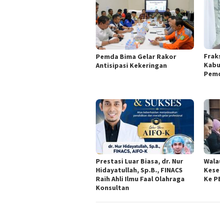
Frak
Pemda Bima Gelar Rakor
Kabu
Antisipasi Kekeringan
Pemd
Prestasi Luar Biasa, dr. Nur
Wala
Hidayatullah, Sp.B., FINACS
Kese
Raih Ahli Ilmu Faal Olahraga
Ke P
Konsultan