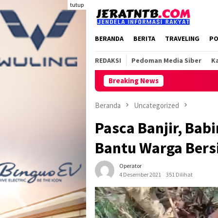
Loncat
tutup
ke
konten
BERANDA
BERITA
TRAVELING
PO
REDAKSI
Pedoman Media Siber
Ka
Breaking News
Beranda
Uncategorized
Pasca Banjir, Ba
Bantu Warga Bersi
Operator
4 Desember 2021
351 Dilihat