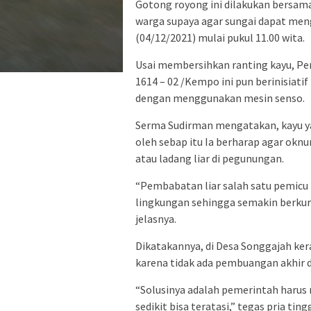
Gotong royong ini dilakukan bersam
warga supaya agar sungai dapat menga
(04/12/2021) mulai pukul 11.00 wita.
Usai membersihkan ranting kayu, Pe
1614 – 02 /Kempo ini pun berinisia
dengan menggunakan mesin senso.
Serma Sudirman mengatakan, kayu ya
oleh sebap itu Ia berharap agar okn
atau ladang liar di pegunungan.
“Pembabatan liar salah satu pemicu t
lingkungan sehingga semakin berkur
jelasnya.
Dikatakannya, di Desa Songgajah kera
karena tidak ada pembuangan akhir da
“Solusinya adalah pemerintah harus
sedikit bisa teratasi,” tegas pria tingg