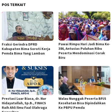
POS TERKAIT
Pawai Rimpu Hari Jadi Bima Ke-
Fraksi Gerindra DPRD
386, Antusias Puluhan Ribu
Kabupaten Bima Soroti Kerja
Peserta Mendominasi Corak
Pemda Bima Yang Lamban
Biru
Prestasi Luar Biasa, dr. Nur
Walau Nunggak Peserta BPJS
Hidayatullah, Sp.B., FINACS
Kesehatan Bisa Dipindahkan
Raih Ahli Ilmu Faal Olahraga
Ke PBPU Pemda
Konsultan