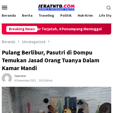
Loncat
Menu
ke
Mobile
konten
Beranda
Berita
Traveling
Politik
Huk-Krim
Life Styl
Breaking News
Helicopter Terjatuh, 4 Penumpang Meninggal
Pem
Beranda
Uncategorized
Pulang Berlibur, Pasutri di Dompu
Temukan Jasad Orang Tuanya Dalam
Kamar Mandi
Operator
6 Desember 2021
391 Dilihat