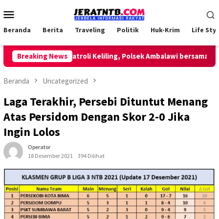
Loncat
Menu
ke
Mobile
konten
Beranda
Berita
Traveling
Politik
Huk-Krim
Life Styl
Breaking News
Lakukan Patroli Keliling, Polsek Ambalawi bersama TNI da
Beranda
Uncategorized
Laga Terakhir, Persebi Dituntut Menang
Atas Persidom Dengan Skor 2-0 Jika
Ingin Lolos
Operator
18 Desember 2021
394 Dilihat