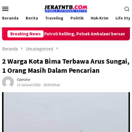
Loncat
Menu
ke
Mobile
konten
Beranda
Berita
Traveling
Politik
Huk-Krim
Life Styl
Breaking News
Lakukan Patroli Keliling, Polsek Ambalawi bersama TNI da
Beranda
Uncategorized
2 Warga Kota Bima Terbawa Arus Sungai,
1 Orang Masih Dalam Pencarian
Operator
13 Januari 2022
424 Dilihat