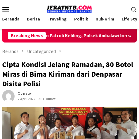
Loncat
Menu
ke
Mobile
konten
Beranda
Berita
Traveling
Politik
Huk-Krim
Life Styl
Breaking News
Lakukan Patroli Keliling, Polsek Ambalawi bersama TNI
Beranda
Uncategorized
Cipta Kondisi Jelang Ramadan, 80 Botol
Miras di Bima Kiriman dari Denpasar
Disita Polisi
Operator
2 April 2022
383 Dilihat