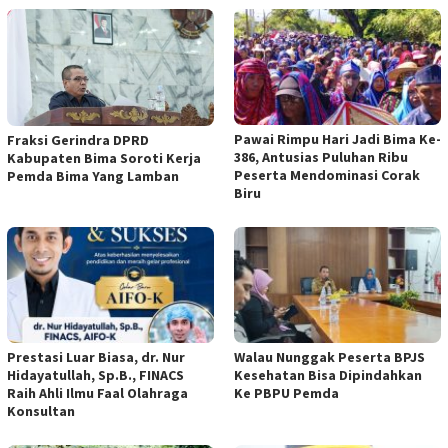
Pawai Rimpu Hari Jadi Bima Ke-
Fraksi Gerindra DPRD
386, Antusias Puluhan Ribu
Kabupaten Bima Soroti Kerja
Peserta Mendominasi Corak
Pemda Bima Yang Lamban
Biru
Prestasi Luar Biasa, dr. Nur
Walau Nunggak Peserta BPJS
Hidayatullah, Sp.B., FINACS
Kesehatan Bisa Dipindahkan
Raih Ahli Ilmu Faal Olahraga
Ke PBPU Pemda
Konsultan