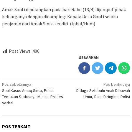
Amak Santi dipulangkan pada hari Rabu (13/4) dijemput pihak
keluarganya dengan didampingi Kepala Desa Ganti selaku
penjamin dari Amak Sinta sendiri. (Iphul/Hum).
Post Views:
406
SEBARKAN
Navigasi
Pos sebelumnya
Pos berikutnya
Soal Kasus Amaq Sinta, Polisi
Diduga Setubuhi Anak Dibawah
pos
Tentukan Statusnya Melalui Proses
Umur, Dajal Diringkus Polisi
Verbal
POS TERKAIT