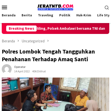
Loncat
Menu
ke
Mobile
konten
Beranda
Berita
Traveling
Politik
Huk-Krim
Life Styl
akukan Patroli Keliling, Polsek Ambalawi bersama TNI dan SatPol
Breaking News
Beranda
Uncategorized
Polres Lombok Tengah Tangguhkan
Penahanan Terhadap Amaq Santi
Operator
14 April 2022
406 Dilihat