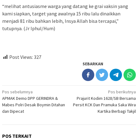
“melihat antusiasme warga yang datang ke grai vaksin yang
kami siapkan, target yang awalnya 15 ribu lalu dinaikkan
menjadi 81 ribu bahkan lebih, Insya Allah bisa tercapai,”
tutupnya. (Jr Iphul/Hum)
Post Views:
327
SEBARKAN
Navigasi
Pos sebelumnya
Pos berikutnya
APMAK Demo DPP GERINDRA &
Prajurit Kodim 1628/SB Bersama
pos
Mabes Polri Desak Boymin Ditahan
Persit KCK Dan Pramuka Saka Wira
dan Dipecat
Kartika Berbagi Takjil
POS TERKAIT