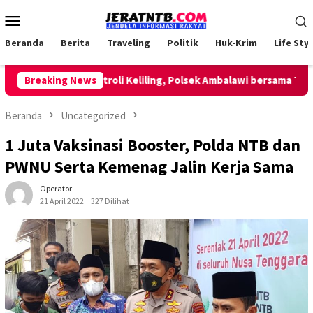
Loncat
Menu
ke
Mobile
konten
Beranda
Berita
Traveling
Politik
Huk-Krim
Life Styl
Lakukan Patroli Keliling, Polsek Ambalawi bersama TNI dan 
Breaking News
Beranda
Uncategorized
1 Juta Vaksinasi Booster, Polda NTB dan
PWNU Serta Kemenag Jalin Kerja Sama
Operator
21 April 2022
327 Dilihat