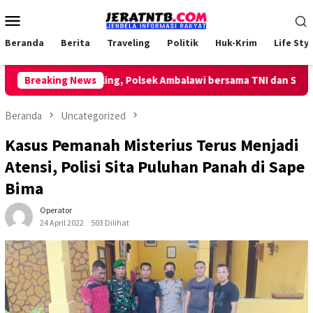
Loncat
Menu
ke
Mobile
konten
Beranda
Berita
Traveling
Politik
Huk-Krim
Life Styl
ukan Patroli Keliling, Polsek Ambalawi bersama TNI dan SatPolPP
Breaking News
Beranda
Uncategorized
Kasus Pemanah Misterius Terus Menjadi
Atensi, Polisi Sita Puluhan Panah di Sape
Bima
Operator
24 April 2022
503 Dilihat