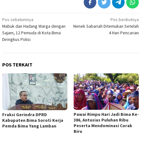
Navigasi
Pos sebelumnya
Pos berikutnya
Mabuk dan Hadang Warga dengan
Nenek Sabariah Ditemukan Setelah
pos
Sajam, 12 Pemuda di Kota Bima
4 Hari Pencarian
Diringkus Polisi
POS TERKAIT
Pawai Rimpu Hari Jadi Bima Ke-
Fraksi Gerindra DPRD
386, Antusias Puluhan Ribu
Kabupaten Bima Soroti Kerja
Peserta Mendominasi Corak
Pemda Bima Yang Lamban
Biru