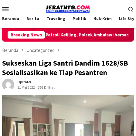
Loncat
Menu
ke
Mobile
konten
Beranda
Berita
Traveling
Politik
Huk-Krim
Life Styl
Breaking News
Lakukan Patroli Keliling, Polsek Ambalawi bersama TNI da
Beranda
Uncategorized
Sukseskan Liga Santri Dandim 1628/SB
Sosialisasikan ke Tiap Pesantren
Operator
11 Mei 2022
353 Dilihat