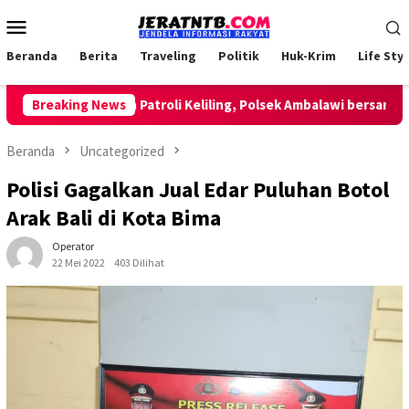
Loncat
Menu
ke
Mobile
konten
Beranda
Berita
Traveling
Politik
Huk-Krim
Life Styl
Breaking News
Lakukan Patroli Keliling, Polsek Ambalawi bersama TNI d
Beranda
Uncategorized
Polisi Gagalkan Jual Edar Puluhan Botol
Arak Bali di Kota Bima
Operator
22 Mei 2022
403 Dilihat