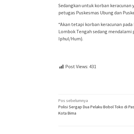
Sedangkan untuk korban keracunan 
petugas Puskesmas Ubung dan Puske
“Akan tetapi korban keracunan pada h
Lombok Tengah sedang mendalami pe
Iphul/Hum).
Post Views:
431
Navigasi
Pos sebelumnya
Polisi Sergap Dua Pelaku Bobol Toko di Pa
pos
Kota Bima