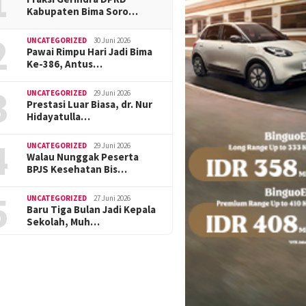
1
Kabupaten Bima Soro…
2
UNCATEGORIZED
30 Juni 2026
Pawai Rimpu Hari Jadi Bima
Ke-386, Antus…
3
UNCATEGORIZED
29 Juni 2026
Prestasi Luar Biasa, dr. Nur
Hidayatulla…
4
UNCATEGORIZED
29 Juni 2026
Walau Nunggak Peserta
BPJS Kesehatan Bis…
5
UNCATEGORIZED
27 Juni 2026
Baru Tiga Bulan Jadi Kepala
Sekolah, Muh…