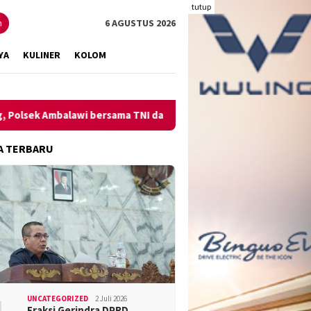
tutup
n
6 AGUSTUS 2026
YA
KULINER
KOLOM
 Ambalawi bersama TNI dan SatPolPP Sita Minuman Keras
P
A TERBARU
UNCATEGORIZED
2 Juli 2026
Fraksi Gerindra DPRD