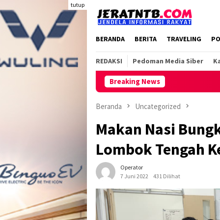
Loncat
tutup
ke
konten
BERANDA
BERITA
TRAVELING
PO
REDAKSI
Pedoman Media Siber
Ka
Breaking News
Beranda
Uncategorized
Makan Nasi Bungk
Lombok Tengah K
Operator
7 Juni 2022
431 Dilihat