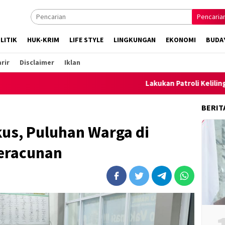
Pencaria
LITIK
HUK-KRIM
LIFE STYLE
LINGKUNGAN
EKONOMI
BUDA
rir
Disclaimer
Iklan
Lakukan Patroli Keliling, Polsek
BERIT
us, Puluhan Warga di
eracunan