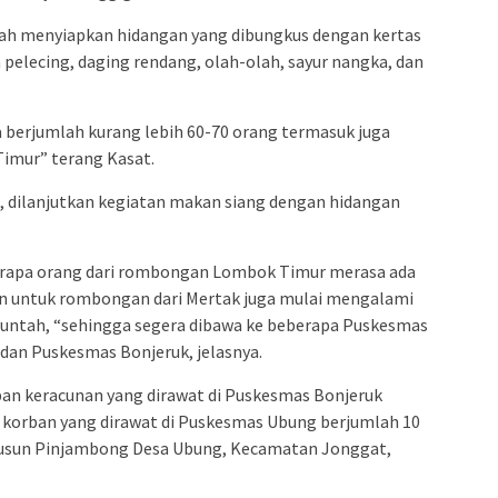
ngah menyiapkan hidangan yang dibungkus dengan kertas
am pelecing, daging rendang, olah-olah, sayur nangka, dan
 berjumlah kurang lebih 60-70 orang termasuk juga
imur” terang Kasat.
ta, dilanjutkan kegiatan makan siang dengan hidangan
eberapa orang dari rombongan Lombok Timur merasa ada
n untuk rombongan dari Mertak juga mulai mengalami
Muntah, “sehingga segera dibawa ke beberapa Puskesmas
dan Puskesmas Bonjeruk, jelasnya.
rban keracunan yang dirawat di Puskesmas Bonjeruk
 korban yang dirawat di Puskesmas Ubung berjumlah 10
 Dusun Pinjambong Desa Ubung, Kecamatan Jonggat,