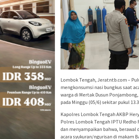
Lombok Tengah, Jeratntb.com – Pul
mengkonsumsi nasi bungkus saat acar
warga di Mertak Dusun Ponjambong,
pada Minggu (05/6) sekitar pukul 13.3
Kapolres Lombok Tengah AKBP Hery I
Polres Lombok Tengah IPTU Redho R
dan menyampaikan bahwa, berawal da
acara syukuran/ngurisan di makam Ba