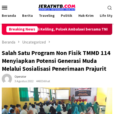
Loncat
Menu
ke
Mobile
konten
Beranda
Berita
Traveling
Politik
Huk-Krim
Life Styl
akukan Patroli Keliling, Polsek Ambalawi bersama TNI dan SatPo
Breaking News
Beranda
Uncategorized
Salah Satu Program Non Fisik TMMD 114
Menyiapkan Potensi Generasi Muda
Melalui Sosialisasi Penerimaan Prajurit
Operator
3 Agustus 2022
448 Dilihat