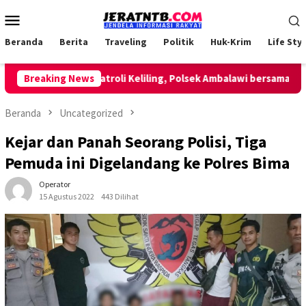
Loncat
Menu
ke
Mobile
konten
Beranda
Berita
Traveling
Politik
Huk-Krim
Life Styl
Breaking News
Lakukan Patroli Keliling, Polsek Ambalawi bersama TNI dan
Beranda
Uncategorized
Kejar dan Panah Seorang Polisi, Tiga
Pemuda ini Digelandang ke Polres Bima
Operator
15 Agustus 2022
443 Dilihat