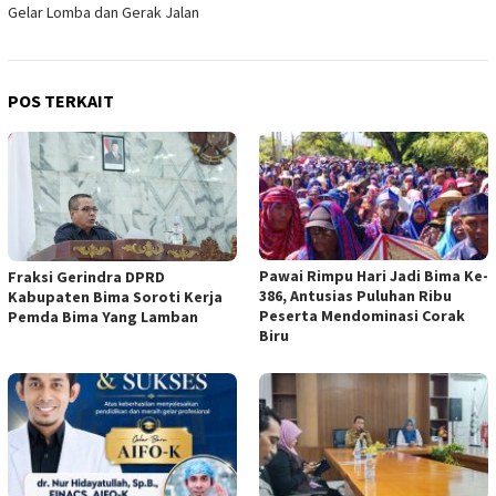
Gelar Lomba dan Gerak Jalan
POS TERKAIT
Pawai Rimpu Hari Jadi Bima Ke-
Fraksi Gerindra DPRD
386, Antusias Puluhan Ribu
Kabupaten Bima Soroti Kerja
Peserta Mendominasi Corak
Pemda Bima Yang Lamban
Biru