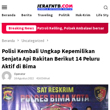
Loncat
Menu
ke
Mobile
konten
Beranda
Berita
Traveling
Politik
Huk-Krim
Life Styl
Breaking News
Lakukan Patroli Keliling, Polsek Ambalawi bersama TNI d
Beranda
Uncategorized
Polisi Kembali Ungkap Kepemilikan
Senjata Api Rakitan Berikut 14 Peluru
Aktif di Bima
Operator
16 Agustus 2022
416 Dilihat