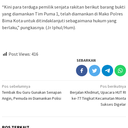
“Kini para terduga pemilik senjata rakitan berikut barang bukti
yang diamankan Tim Puma 1, telah diamankan di Mako Polres
Bima Kota untuk ditindaklanjuti sebagaimana hukum yang
berlaku,” pungkasnya. (Jr Iphul/Hum).
Post Views:
416
SEBARKAN
Navigasi
Pos sebelumnya
Pos berikutnya
Tembak Ibu Guru Gunakan Senapan
Berjalan Khidmat, Upacara HUT RI
pos
Angin, Pemuda ini Diamankan Polisi
ke-77 Tingkat Kecamatan Monta
Sukses Digelar
POS TERKAIT