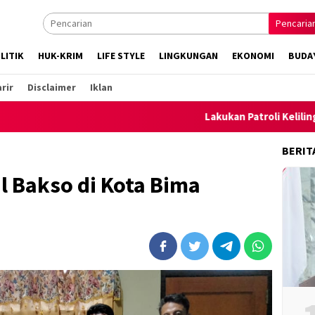
Pencaria
LITIK
HUK-KRIM
LIFE STYLE
LINGKUNGAN
EKONOMI
BUDA
rir
Disclaimer
Iklan
Lakukan Patroli Keliling, Polsek 
BERIT
l Bakso di Kota Bima