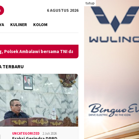
tutup
n
6 AGUSTUS 2026
YA
KULINER
KOLOM
Ambalawi bersama TNI dan SatPolPP Sita Minuman Keras
Pe
A TERBARU
UNCATEGORIZED
2 Juli 2026
Fraksi Gerindra DPRD