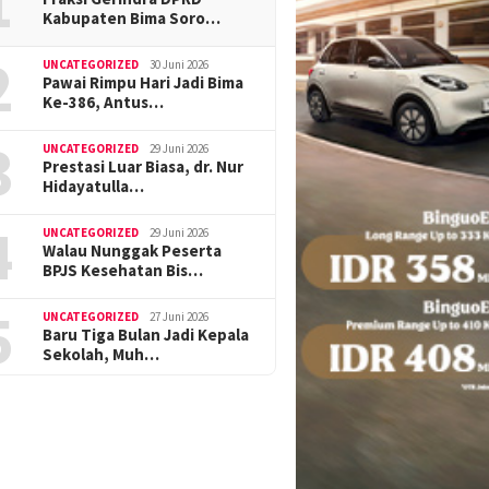
1
Kabupaten Bima Soro…
2
UNCATEGORIZED
30 Juni 2026
Pawai Rimpu Hari Jadi Bima
Ke-386, Antus…
3
UNCATEGORIZED
29 Juni 2026
Prestasi Luar Biasa, dr. Nur
Hidayatulla…
4
UNCATEGORIZED
29 Juni 2026
Walau Nunggak Peserta
BPJS Kesehatan Bis…
5
UNCATEGORIZED
27 Juni 2026
Baru Tiga Bulan Jadi Kepala
Sekolah, Muh…