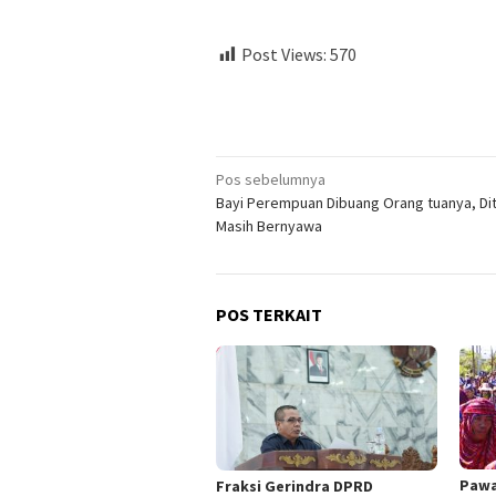
Post Views:
570
Navigasi
Pos sebelumnya
Bayi Perempuan Dibuang Orang tuanya, D
pos
Masih Bernyawa
POS TERKAIT
Pawa
Fraksi Gerindra DPRD