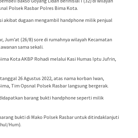
mbeli bakso Goyang Lidah berinisial I (32) di wilayah
nal Polsek Rasbar Polres Bima Kota.
lisi akibat dugaan mengambil handphone milik penjual
r, Jum’at (26/8) sore di rumahnya wilayah Kecamatan
lawanan sama sekali.
Bima Kota AKBP Rohadi melalui Kasi Humas Iptu Jufrin,
anggal 26 Agustus 2022, atas nama korban Iwan,
Bima, Tim Opsnal Polsek Rasbar langsung bergerak.
 didapatkan barang bukti handphone seperti milik
rang bukti di Mako Polsek Rasbar untuk ditindaklanjuti
phul/Hum).