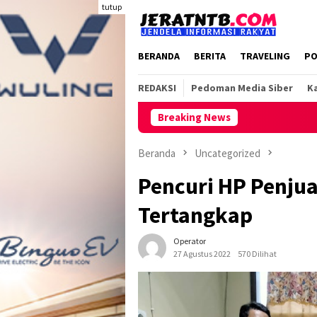
Loncat
tutup
ke
konten
BERANDA
BERITA
TRAVELING
PO
REDAKSI
Pedoman Media Siber
Ka
Breaking News
Beranda
Uncategorized
Pencuri HP Penjua
Tertangkap
Operator
27 Agustus 2022
570 Dilihat