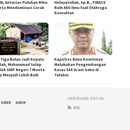
86, Antusias Puluhan Ribu
Hidayatullah, Sp.B., FINACS
rta Mendominasi Corak
Raih Ahli Ilmu Faal Olahraga
Konsultan
 Tiga Bulan Jadi Kepala
Kapolres Bima Komitmen
lah, Muhammad Sulap
Melakukan Pengembangan
lah SMP Negeri 7 Monta
Kasus 536 Gram Sabu di
p Menjadi Lebih Baik
Talabiu ‎
JARINGAN SOCIAL
 SIBER
KARIR
RSS