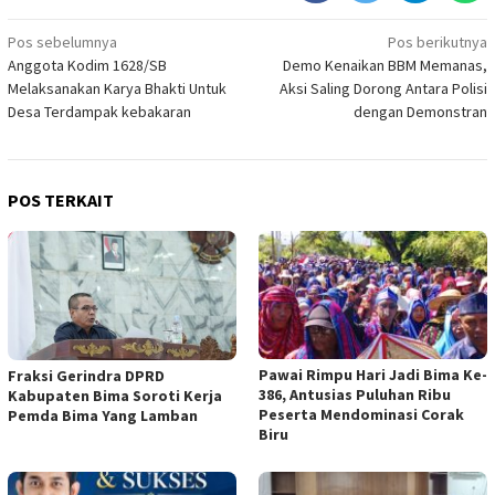
Navigasi
Pos sebelumnya
Pos berikutnya
Anggota Kodim 1628/SB
Demo Kenaikan BBM Memanas,
pos
Melaksanakan Karya Bhakti Untuk
Aksi Saling Dorong Antara Polisi
Desa Terdampak kebakaran
dengan Demonstran
POS TERKAIT
Pawai Rimpu Hari Jadi Bima Ke-
Fraksi Gerindra DPRD
386, Antusias Puluhan Ribu
Kabupaten Bima Soroti Kerja
Peserta Mendominasi Corak
Pemda Bima Yang Lamban
Biru