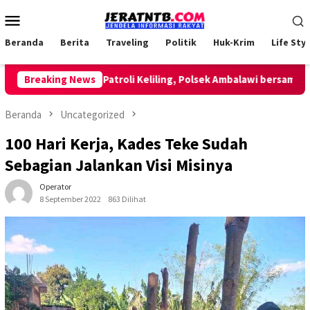
Loncat
Menu
ke
Mobile
konten
Beranda
Berita
Traveling
Politik
Huk-Krim
Life Styl
Breaking News
Lakukan Patroli Keliling, Polsek Ambalawi bersama TNI da
Beranda
Uncategorized
100 Hari Kerja, Kades Teke Sudah
Sebagian Jalankan Visi Misinya
Operator
8 September 2022
863 Dilihat