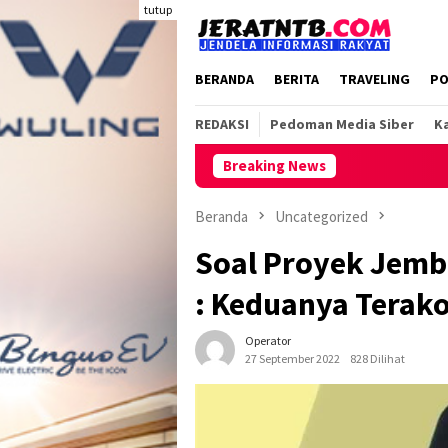
Loncat
tutup
ke
konten
BERANDA
BERITA
TRAVELING
PO
REDAKSI
Pedoman Media Siber
Ka
Breaking News
Beranda
Uncategorized
Soal Proyek Jemba
: Keduanya Terak
Operator
27 September 2022
828 Dilihat