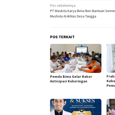
Navigasi
Pos sebelumnya
PT Waskita Karya Bima Beri Bantuan Seme
pos
Mushola Al-Ikhlas Desa Tangga
POS TERKAIT
Frak
Pemda Bima Gelar Rakor
Kabu
Antisipasi Kekeringan
Pemd