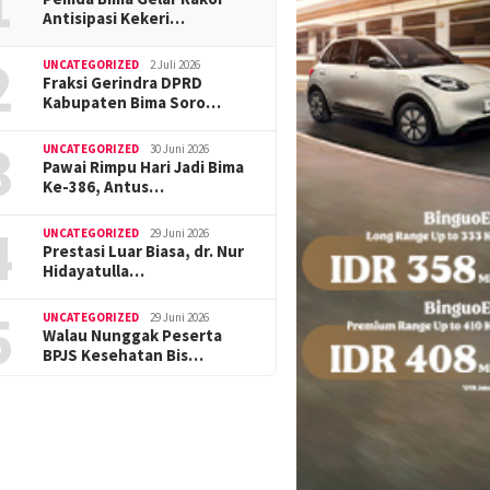
1
Antisipasi Kekeri…
2
UNCATEGORIZED
2 Juli 2026
Fraksi Gerindra DPRD
Kabupaten Bima Soro…
3
UNCATEGORIZED
30 Juni 2026
Pawai Rimpu Hari Jadi Bima
Ke-386, Antus…
4
UNCATEGORIZED
29 Juni 2026
Prestasi Luar Biasa, dr. Nur
Hidayatulla…
5
UNCATEGORIZED
29 Juni 2026
Walau Nunggak Peserta
BPJS Kesehatan Bis…