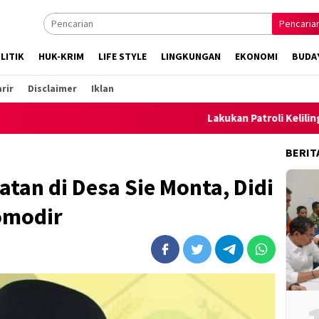
Pencaria
LITIK
HUK-KRIM
LIFE STYLE
LINGKUNGAN
EKONOMI
BUDA
rir
Disclaimer
Iklan
Lakukan Patroli Keliling, Polsek A
BERIT
tan di Desa Sie Monta, Didi
omodir