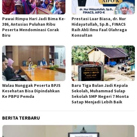
Pawai Rimpu Hari Jadi Bima Ke-
Prestasi Luar Biasa, dr. Nur
386, Antusias Puluhan Ribu
Hidayatullah, Sp.B., FINACS
Peserta Mendominasi Corak
Raih Ahli Ilmu Faal Olahraga
Biru
Konsultan
Walau Nunggak Peserta BPJS
Baru Tiga Bulan Jadi Kepala
Kesehatan Bisa Dipindahkan
Sekolah, Muhammad Sulap
Ke PBPU Pemda
Sekolah SMP Negeri 7 Monta
Satap Menjadi Lebih Baik
BERITA TERBARU