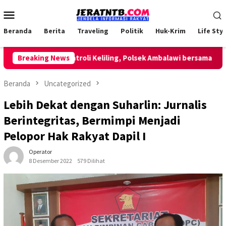
Loncat
Menu
ke
Mobile
konten
Beranda
Berita
Traveling
Politik
Huk-Krim
Life Styl
Lakukan Patroli Keliling, Polsek Ambalawi bersama TNI dan S
Breaking News
Beranda
Uncategorized
Lebih Dekat dengan Suharlin: Jurnalis
Berintegritas, Bermimpi Menjadi
Pelopor Hak Rakyat Dapil I
Operator
8 Desember 2022
579 Dilihat