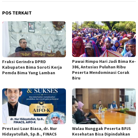
POS TERKAIT
Pawai Rimpu Hari Jadi Bima Ke-
Fraksi Gerindra DPRD
386, Antusias Puluhan Ribu
Kabupaten Bima Soroti Kerja
Peserta Mendominasi Corak
Pemda Bima Yang Lamban
Biru
Prestasi Luar Biasa, dr. Nur
Walau Nunggak Peserta BPJS
Hidayatullah, Sp.B., FINACS
Kesehatan Bisa Dipindahkan