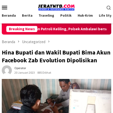
Loncat
Menu
ke
Mobile
konten
Beranda
Berita
Traveling
Politik
Huk-Krim
Life Styl
Breaking News
Lakukan Patroli Keliling, Polsek Ambalawi bersama TNI
Beranda
Uncategorized
Hina Bupati dan Wakil Bupati Bima Akun
Facebook Zab Evolution Dipolisikan
Operator
20 Januari 2023
885 Dilihat