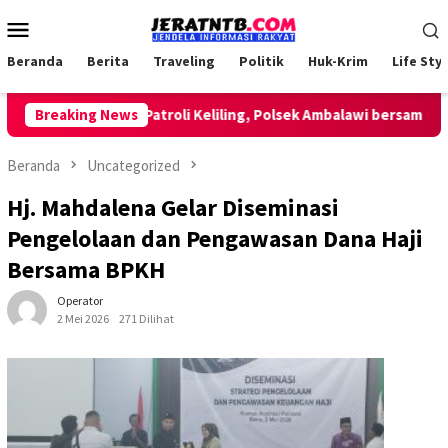
Loncat
Menu
ke
Mobile
konten
Beranda
Berita
Traveling
Politik
Huk-Krim
Life Styl
Breaking News
Lakukan Patroli Keliling, Polsek Ambalawi bersama TNI da
Beranda
Uncategorized
Hj. Mahdalena Gelar Diseminasi
Pengelolaan dan Pengawasan Dana Haji
Bersama BPKH
Operator
2 Mei 2026
271 Dilihat