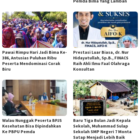
Pemda Bima Yang Lamban
Pawai Rimpu Hari Jadi Bima Ke-
Prestasi Luar Biasa, dr. Nur
386, Antusias Puluhan Ribu
Hidayatullah, Sp.B., FINACS
Peserta Mendominasi Corak
Raih Ahli Ilmu Faal Olahraga
Biru
Konsultan
Walau Nunggak Peserta BPJS
Baru Tiga Bulan Jadi Kepala
Kesehatan Bisa Dipindahkan
Sekolah, Muhammad Sulap
Ke PBPU Pemda
Sekolah SMP Negeri 7 Monta
Satap Menjadi Lebih Baik