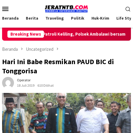
Loncat
Menu
ke
Mobile
konten
Beranda
Berita
Traveling
Politik
Huk-Krim
Life Styl
Breaking News
Lakukan Patroli Keliling, Polsek Ambalawi bersama TNI da
Beranda
Uncategorized
Hari Ini Babe Resmikan PAUD BIC di
Tonggorisa
Operator
18 Juli 2019
610 Dilihat