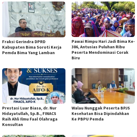
Pawai Rimpu Hari Jadi Bima Ke-
Fraksi Gerindra DPRD
386, Antusias Puluhan Ribu
Kabupaten Bima Soroti Kerja
Peserta Mendominasi Corak
Pemda Bima Yang Lamban
Biru
Prestasi Luar Biasa, dr. Nur
Walau Nunggak Peserta BPJS
Hidayatullah, Sp.B., FINACS
Kesehatan Bisa Dipindahkan
Raih Ahli Ilmu Faal Olahraga
Ke PBPU Pemda
Konsultan