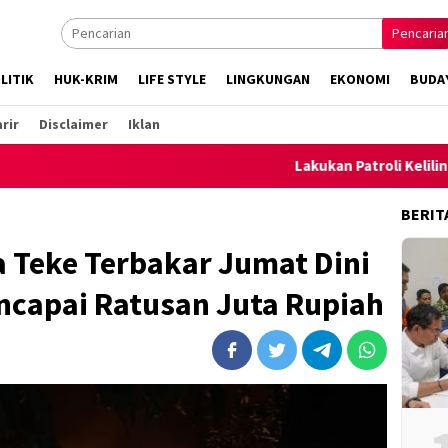
Pencaria
LITIK
HUK-KRIM
LIFE STYLE
LINGKUNGAN
EKONOMI
BUDA
rir
Disclaimer
Iklan
Lakukan Patroli Keliling, Polse
BERIT
 Teke Terbakar Jumat Dini
ncapai Ratusan Juta Rupiah