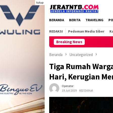
Loncat
tutup
ke
konten
BERANDA
BERITA
TRAVELING
PO
REDAKSI
Pedoman Media Siber
Ka
Breaking News
Beranda
Uncategorized
Tiga Rumah Warga
Hari, Kerugian Me
Operator
19 Juli 2019
602 Dilihat