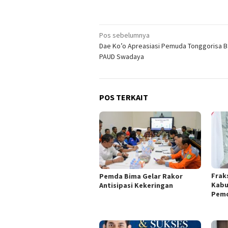
Navigasi
Pos sebelumnya
Dae Ko’o Apreasiasi Pemuda Tonggorisa 
pos
PAUD Swadaya
POS TERKAIT
Frak
Pemda Bima Gelar Rakor
Kabu
Antisipasi Kekeringan
Pemd