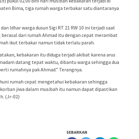
) pukul 02.00 dini hari musibah kebakaran terjadi di
aten Bima, tiga rumah warga terbakar satu diantaranya
n Idhar warga dusun Sigi RT 21 RW 10 ini terjadi saat
ng berasal dari rumah Ahmad itu dengan cepat merambat
mah ikut terbakar namun tidak terlalu parah.
akan, kebakaran itu diduga terjadi akibat karena arus
emadam datang tepat waktu, dibantu warga sehingga dua
eperti rumahnya pak Ahmad.” Terangnya.
ghuni rumah cepat mengetahui kebakaran sehingga
 korban jiwa dalam musibah itu namun dapat dipastikan
h. (Jr-02)
SEBARKAN