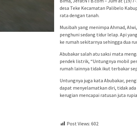
Bima, JeratNTB.com – Jum’at (19/7-19
desa Teke Kecamatan Palibelo Kabup
rata dengan tanah.
Musibah yang menimpa Ahmad, Alwi, da
penghuni sedang tidur lelap. Api ya
ke rumah sekitarnya sehingga dua ru
Abubakar salah atu saksi mata mengat
pendek listrik, “Untungnya mobil p
rumah lainnya tidak ikut terbakar s
Untungnya juga kata Abubakar, pen
dapat menyelamatkan diri, tidak ada
kerugian mencapai ratusan juta rupia
Post Views:
602