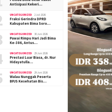
1
Antisipasi Kekeri…
2
UNCATEGORIZED
2 Juli 2026
Fraksi Gerindra DPRD
Kabupaten Bima Soro…
3
UNCATEGORIZED
30 Juni 2026
Pawai Rimpu Hari Jadi Bima
Ke-386, Antus…
4
UNCATEGORIZED
29 Juni 2026
Prestasi Luar Biasa, dr. Nur
Hidayatulla…
5
UNCATEGORIZED
29 Juni 2026
Walau Nunggak Peserta
BPJS Kesehatan Bis…