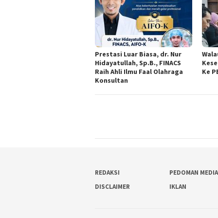
Prestasi Luar Biasa, dr. Nur
Wala
Hidayatullah, Sp.B., FINACS
Kese
Raih Ahli Ilmu Faal Olahraga
Ke P
Konsultan
REDAKSI
PEDOMAN MEDIA
DISCLAIMER
IKLAN