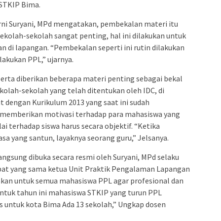
 STKIP Bima.
rni Suryani, MPd mengatakan, pembekalan materi itu
ekolah-sekolah sangat penting, hal ini dilakukan untuk
di lapangan. “Pembekalan seperti ini rutin dilakukan
akukan PPL,” ujarnya.
erta diberikan beberapa materi penting sebagai bekal
olah-sekolah yang telah ditentukan oleh IDC, di
t dengan Kurikulum 2013 yang saat ini sudah
ia memberikan motivasi terhadap para mahasiswa yang
i terhadap siswa harus secara objektif. “Ketika
sa yang santun, layaknya seorang guru,” Jelsanya.
angsung dibuka secara resmi oleh Suryani, MPd selaku
pat yang sama ketua Unit Praktik Pengalaman Lapangan
kan untuk semua mahasiswa PPL agar profesional dan
“Untuk tahun ini mahasiswa STKIP yang turun PPL
s untuk kota Bima Ada 13 sekolah,” Ungkap dosen