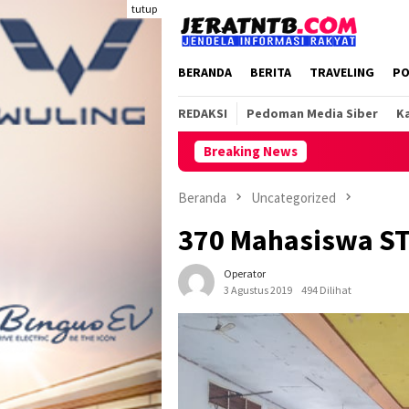
Loncat
tutup
ke
konten
BERANDA
BERITA
TRAVELING
PO
REDAKSI
Pedoman Media Siber
Ka
Breaking News
Beranda
Uncategorized
370 Mahasiswa STK
Operator
3 Agustus 2019
494 Dilihat