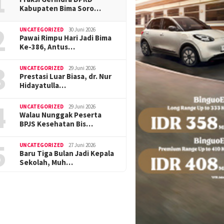
1
Kabupaten Bima Soro…
2
UNCATEGORIZED
30 Juni 2026
Pawai Rimpu Hari Jadi Bima
Ke-386, Antus…
3
UNCATEGORIZED
29 Juni 2026
Prestasi Luar Biasa, dr. Nur
Hidayatulla…
4
UNCATEGORIZED
29 Juni 2026
Walau Nunggak Peserta
BPJS Kesehatan Bis…
5
UNCATEGORIZED
27 Juni 2026
Baru Tiga Bulan Jadi Kepala
Sekolah, Muh…