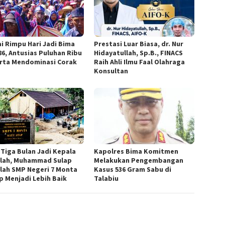
i Rimpu Hari Jadi Bima
Prestasi Luar Biasa, dr. Nur
86, Antusias Puluhan Ribu
Hidayatullah, Sp.B., FINACS
rta Mendominasi Corak
Raih Ahli Ilmu Faal Olahraga
Konsultan
 Tiga Bulan Jadi Kepala
Kapolres Bima Komitmen
lah, Muhammad Sulap
Melakukan Pengembangan
lah SMP Negeri 7 Monta
Kasus 536 Gram Sabu di
p Menjadi Lebih Baik
Talabiu ‎