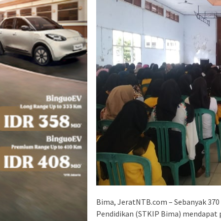
Bima, JeratNTB.com – Sebanyak 370
Pendidikan (STKIP Bima) mendapat 