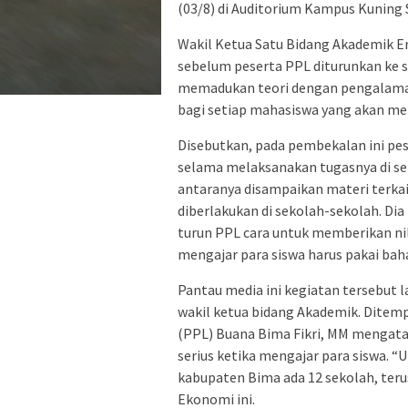
(03/8) di Auditorium Kampus Kuning
Wakil Ketua Satu Bidang Akademik E
sebelum peserta PPL diturunkan ke s
memadukan teori dengan pengalaman 
bagi setiap mahasiswa yang akan mel
Disebutkan, pada pembekalan ini pes
selama melaksanakan tugasnya di sek
antaranya disampaikan materi terkai
diberlakukan di sekolah-sekolah. D
turun PPL cara untuk memberikan nila
mengajar para siswa harus pakai baha
Pantau media ini kegiatan tersebut l
wakil ketua bidang Akademik. Ditem
(PPL) Buana Bima Fikri, MM mengata
serius ketika mengajar para siswa. 
kabupaten Bima ada 12 sekolah, teru
Ekonomi ini.