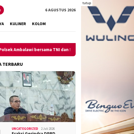
tutup
n
6 AGUSTUS 2026
YA
KULINER
KOLOM
balawi bersama TNI dan SatPolPP Sita Minuman Keras
Peng
A TERBARU
UNCATEGORIZED
2 Juli 2026
Fraksi Gerindra DPRD