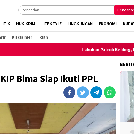
Pencaria
LITIK
HUK-KRIM
LIFE STYLE
LINGKUNGAN
EKONOMI
BUDA
rir
Disclaimer
Iklan
Lakukan Patroli Keliling, Polsek Am
BERIT
IP Bima Siap Ikuti PPL