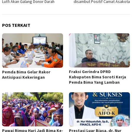
Lutfi Akan Galang Donor Darah
disambut Positif Camat Asakota
POS TERKAIT
Fraksi Gerindra DPRD
Pemda Bima Gelar Rakor
Kabupaten Bima Soroti Kerja
Antisipasi Kekeringan
Pemda Bima Yang Lamban
Pawai Rimpu Hari Jadi Bima Ke-
Prestasi Luar Biasa, dr. Nur