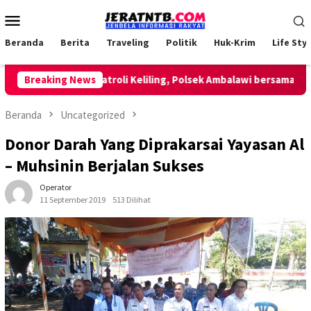
Loncat
Menu
ke
Mobile
konten
Beranda
Berita
Traveling
Politik
Huk-Krim
Life Styl
Breaking News
Lakukan Patroli Keliling, Polsek Ambalawi bersama TNI da
Beranda
Uncategorized
Donor Darah Yang Diprakarsai Yayasan Al
– Muhsinin Berjalan Sukses
Operator
11 September 2019
513 Dilihat