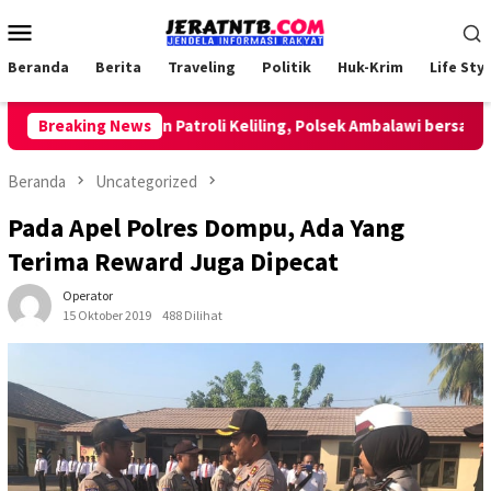
Loncat
Menu
ke
Mobile
konten
Beranda
Berita
Traveling
Politik
Huk-Krim
Life Styl
Breaking News
Lakukan Patroli Keliling, Polsek Ambalawi bersama TNI 
Beranda
Uncategorized
Pada Apel Polres Dompu, Ada Yang
Terima Reward Juga Dipecat
Operator
15 Oktober 2019
488 Dilihat