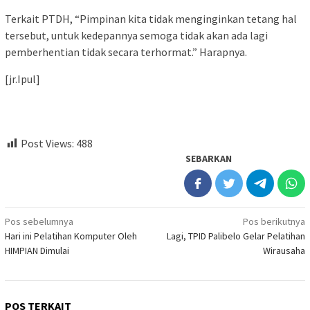
Terkait PTDH, “Pimpinan kita tidak menginginkan tetang hal
tersebut, untuk kedepannya semoga tidak akan ada lagi
pemberhentian tidak secara terhormat.” Harapnya.
[jr.Ipul]
Post Views:
488
SEBARKAN
Navigasi
Pos sebelumnya
Pos berikutnya
Hari ini Pelatihan Komputer Oleh
Lagi, TPID Palibelo Gelar Pelatihan
pos
HIMPIAN Dimulai
Wirausaha
POS TERKAIT