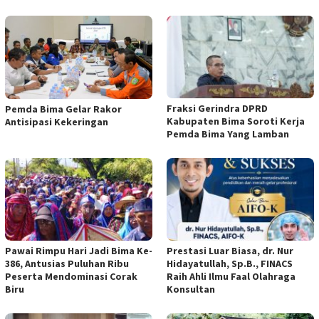
Fraksi Gerindra DPRD
Pemda Bima Gelar Rakor
Kabupaten Bima Soroti Kerja
Antisipasi Kekeringan
Pemda Bima Yang Lamban
Pawai Rimpu Hari Jadi Bima Ke-
Prestasi Luar Biasa, dr. Nur
386, Antusias Puluhan Ribu
Hidayatullah, Sp.B., FINACS
Peserta Mendominasi Corak
Raih Ahli Ilmu Faal Olahraga
Biru
Konsultan