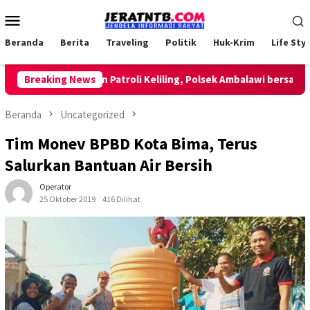
Loncat
Menu
ke
Mobile
konten
Beranda
Berita
Traveling
Politik
Huk-Krim
Life Styl
Breaking News
Lakukan Patroli Keliling, Polsek Ambalawi bersama TNI 
Beranda
Uncategorized
Tim Monev BPBD Kota Bima, Terus
Salurkan Bantuan Air Bersih
Operator
25 Oktober 2019
416 Dilihat