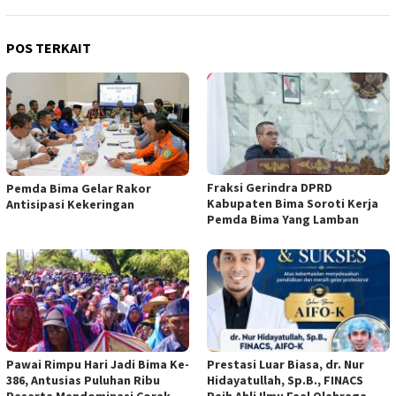
POS TERKAIT
Fraksi Gerindra DPRD
Pemda Bima Gelar Rakor
Kabupaten Bima Soroti Kerja
Antisipasi Kekeringan
Pemda Bima Yang Lamban
Pawai Rimpu Hari Jadi Bima Ke-
Prestasi Luar Biasa, dr. Nur
386, Antusias Puluhan Ribu
Hidayatullah, Sp.B., FINACS
Peserta Mendominasi Corak
Raih Ahli Ilmu Faal Olahraga